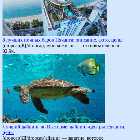
8 лучших ночных баров Нячанга: описание, фото, цены
[dropcap]К[/dropcap]лубная жизнь — это обязательный
0
2.9к.
Лучший дайвинг во Вьетнаме: дайвинг-центры Нячанга,
цены
[dropcap]Д[/dropcap]айвинг — занятие, которое