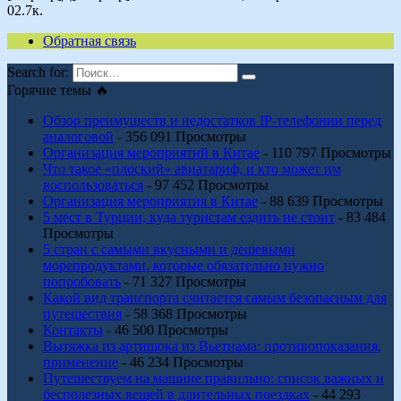
0
2.7к.
Обратная связь
Search for:
Горячие темы 🔥
Обзор преимуществ и недостатков IP-телефонии перед
аналоговой
- 356 091 Просмотры
Организация мероприятий в Китае
- 110 797 Просмотры
Что такое «плоский» авиатариф, и кто может им
воспользоваться
- 97 452 Просмотры
Организация мероприятия в Китае
- 88 639 Просмотры
5 мест в Турции, куда туристам ездить не стоит
- 83 484
Просмотры
5 стран с самыми вкусными и дешевыми
морепродуктами, которые обязательно нужно
попробовать
- 71 327 Просмотры
Какой вид транспорта считается самым безопасным для
путешествия
- 58 368 Просмотры
Контакты
- 46 500 Просмотры
Вытяжка из артишока из Вьетнама: противопоказания,
применение
- 46 234 Просмотры
Путешествуем на машине правильно: список важных и
бесполезных вещей в длительных поездках
- 44 293