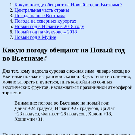
Какую погоду обещают на Новый год во Вьетнаме?
Центральная часть страны
Погода на юге Вьетнама
Погода на северных курортах
Новый год в Нячанге в 2018 году
Новый год на Фукуоке – 2018
Новый год в Муйне
Какую погоду обещают на Новый год
во Вьетнаме?
Для тех, кому надоела суровая снежная зима, январь месяц во
Вьетнаме покажется райской сказкой. Здесь тепло и солнечно,
можно загорать и купаться, пить коктейли из сочных
экзотических фруктов, наслаждаться праздничной атмосферой
торжеств.
Внимание: погода во Вьетнаме на новый год:
Данаг +24 градуса, Нячанг +27 градусов, Да Лат
+23 градуса, Фантьет+28 градусов, Халонг+18,
Хошимин+31.
Погодные условия значительно улучшаются к январю месяцу,