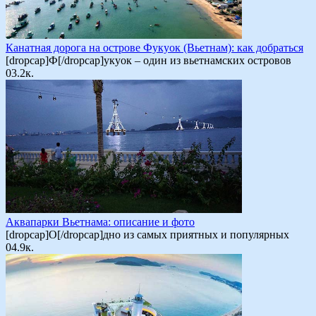
Канатная дорога на острове Фукуок (Вьетнам): как добраться
[dropcap]Ф[/dropcap]укуок – один из вьетнамских островов
0
3.2к.
Аквапарки Вьетнама: описание и фото
[dropcap]О[/dropcap]дно из самых приятных и популярных
0
4.9к.