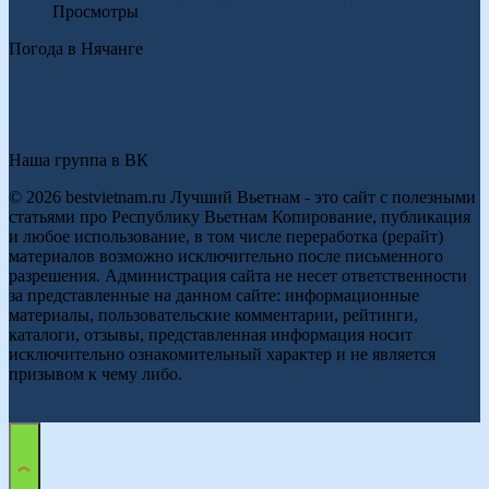
Просмотры
Погода в Нячанге
Наша группа в ВК
© 2026 bestvietnam.ru Лучший Вьетнам - это сайт с полезными
статьями про Республику Вьетнам Копирование, публикация
и любое использование, в том числе переработка (рерайт)
материалов возможно исключительно после письменного
разрешения. Администрация сайта не несет ответственности
за представленные на данном сайте: информационные
материалы, пользовательские комментарии, рейтинги,
каталоги, отзывы, представленная информация носит
исключительно ознакомительный характер и не является
призывом к чему либо.