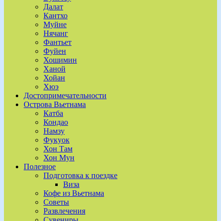
Далат
Кантхо
Муйне
Нячанг
Фантьет
Фуйен
Хошимин
Ханой
Хойан
Хюэ
Достопримечательности
Острова Вьетнама
Катба
Кондао
Намзу
Фукуок
Хон Там
Хон Мун
Полезное
Подготовка к поездке
Виза
Кофе из Вьетнама
Советы
Развлечения
Сувениры