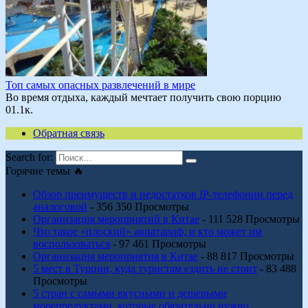
Топ самых опасных развлечений в мире
Во время отдыха, каждый мечтает получить свою порцию
0
1.1к.
Обратная связь
Search for:
Горячие темы 🔥
Обзор преимуществ и недостатков IP-телефонии перед
аналоговой
- 356 350 Просмотры
Организация мероприятий в Китае
- 111 528 Просмотры
Что такое «плоский» авиатариф, и кто может им
воспользоваться
- 97 461 Просмотры
Организация мероприятия в Китае
- 88 817 Просмотры
5 мест в Турции, куда туристам ездить не стоит
- 83 488
Просмотры
5 стран с самыми вкусными и дешевыми
морепродуктами, которые обязательно нужно