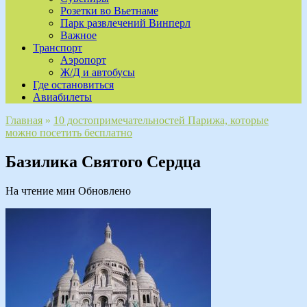
Розетки во Вьетнаме
Парк развлечений Винперл
Важное
Транспорт
Аэропорт
Ж/Д и автобусы
Где остановиться
Авиабилеты
Главная
»
10 достопримечательностей Парижа, которые
можно посетить бесплатно
Базилика Святого Сердца
На чтение
мин
Обновлено