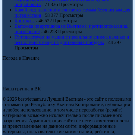
попробовать
- 71 336 Просмотры
Какой вид транспорта считается самым безопасным для
путешествия
- 58 377 Просмотры
Контакты
- 46 522 Просмотры
Вытяжка из артишока из Вьетнама: противопоказания,
применение
- 46 253 Просмотры
Путешествуем на машине правильно: список важных и
бесполезных вещей в длительных поездках
- 44 297
Просмотры
Погода в Нячанге
Наша группа в ВК
© 2026 bestvietnam.ru Лучший Вьетнам - это сайт с полезными
статьями про Республику Вьетнам Копирование, публикация
и любое использование, в том числе переработка (рерайт)
материалов возможно исключительно после письменного
разрешения. Администрация сайта не несет ответственности
за представленные на данном сайте: информационные
материалы, пользовательские комментарии, рейтинги,