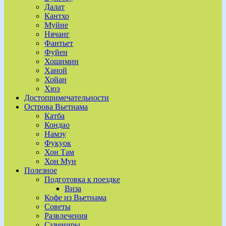
Далат
Кантхо
Муйне
Нячанг
Фантьет
Фуйен
Хошимин
Ханой
Хойан
Хюэ
Достопримечательности
Острова Вьетнама
Катба
Кондао
Намзу
Фукуок
Хон Там
Хон Мун
Полезное
Подготовка к поездке
Виза
Кофе из Вьетнама
Советы
Развлечения
Сувениры