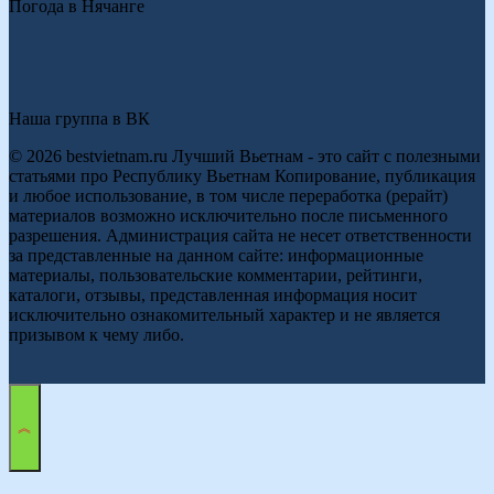
Погода в Нячанге
Наша группа в ВК
© 2026 bestvietnam.ru Лучший Вьетнам - это сайт с полезными
статьями про Республику Вьетнам Копирование, публикация
и любое использование, в том числе переработка (рерайт)
материалов возможно исключительно после письменного
разрешения. Администрация сайта не несет ответственности
за представленные на данном сайте: информационные
материалы, пользовательские комментарии, рейтинги,
каталоги, отзывы, представленная информация носит
исключительно ознакомительный характер и не является
призывом к чему либо.