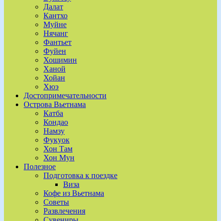
Далат
Кантхо
Муйне
Нячанг
Фантьет
Фуйен
Хошимин
Ханой
Хойан
Хюэ
Достопримечательности
Острова Вьетнама
Катба
Кондао
Намзу
Фукуок
Хон Там
Хон Мун
Полезное
Подготовка к поездке
Виза
Кофе из Вьетнама
Советы
Развлечения
Сувениры