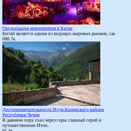
Организация мероприятия в Китае
Китай является одним из ведущих мировых рынков, где
0
88.7к.
Достопримечательности Итум-Калинского района
Республики Чечня
В давнюю пору ехал через горы славный герой и
путешественник Итон.
0
1.4к.