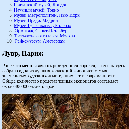
Британский музей, Лондон
Научный музей, Токио
Музей Метрополитен, Нью-Йорк
Музей Прадо, Мадрид
Музей Гуггенхайма, Бильбао
Эрмитаж, Санкт-Петербург
Третьяковская галерея, Москва
Рейксмузеум, Амстердам
Лувр, Париж
Ранее это место являлось резиденцией королей, а теперь здесь
собрана одна из лучших коллекций живописи самых
знаменитых художников минувших лет и современности.
Общее количество представленных экспонатов составляет
около 400000 экземпляров.