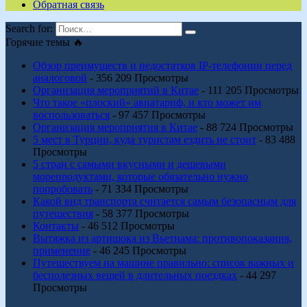
Обратная связь
Search for:
Горячие темы 🔥
Обзор преимуществ и недостатков IP-телефонии перед
аналоговой
- 356 209 Просмотры
Организация мероприятий в Китае
- 111 205 Просмотры
Что такое «плоский» авиатариф, и кто может им
воспользоваться
- 97 457 Просмотры
Организация мероприятия в Китае
- 88 724 Просмотры
5 мест в Турции, куда туристам ездить не стоит
- 83 488
Просмотры
5 стран с самыми вкусными и дешевыми
морепродуктами, которые обязательно нужно
попробовать
- 71 334 Просмотры
Какой вид транспорта считается самым безопасным для
путешествия
- 58 377 Просмотры
Контакты
- 46 512 Просмотры
Вытяжка из артишока из Вьетнама: противопоказания,
применение
- 46 245 Просмотры
Путешествуем на машине правильно: список важных и
бесполезных вещей в длительных поездках
- 44 297
Просмотры