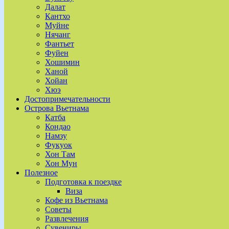
Далат
Кантхо
Муйне
Нячанг
Фантьет
Фуйен
Хошимин
Ханой
Хойан
Хюэ
Достопримечательности
Острова Вьетнама
Катба
Кондао
Намзу
Фукуок
Хон Там
Хон Мун
Полезное
Подготовка к поездке
Виза
Кофе из Вьетнама
Советы
Развлечения
Сувениры