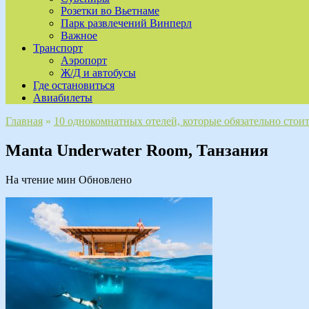
Розетки во Вьетнаме
Парк развлечений Винперл
Важное
Транспорт
Аэропорт
Ж/Д и автобусы
Где остановиться
Авиабилеты
Главная
»
10 однокомнатных отелей, которые обязательно стоит
Manta Underwater Room, Танзания
На чтение
мин
Обновлено