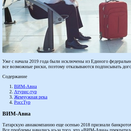
Уже с начала 2019 года были исключены из Единого федерально
все возможные риски, поэтому отказываются подписывать дог
Содержание
ВИМ-Авиа
Атурис-тур
Жемчужная река
РоссТур
ВИМ-Авиа
Татарскую авиакомпанию еще осенью 2018 признали банкротом.
Все проблемы начались из-за того, что «ВИМ-Авиа» прекратила