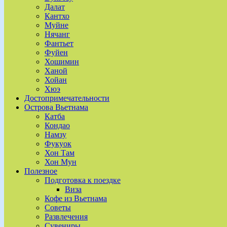
Далат
Кантхо
Муйне
Нячанг
Фантьет
Фуйен
Хошимин
Ханой
Хойан
Хюэ
Достопримечательности
Острова Вьетнама
Катба
Кондао
Намзу
Фукуок
Хон Там
Хон Мун
Полезное
Подготовка к поездке
Виза
Кофе из Вьетнама
Советы
Развлечения
Сувениры