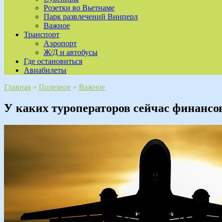
Розетки во Вьетнаме
Парк развлечений Винперл
Важное
Транспорт
Аэропорт
Ж/Д и автобусы
Где остановиться
Авиабилеты
Главная
»
Полезное
»
Важное
У каких туроператоров сейчас финанс