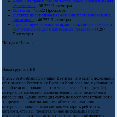
Какой вид транспорта считается самым безопасным для
путешествия
- 58 377 Просмотры
Контакты
- 46 522 Просмотры
Вытяжка из артишока из Вьетнама: противопоказания,
применение
- 46 253 Просмотры
Путешествуем на машине правильно: список важных и
бесполезных вещей в длительных поездках
- 44 297
Просмотры
Погода в Нячанге
Наша группа в ВК
© 2026 bestvietnam.ru Лучший Вьетнам - это сайт с полезными
статьями про Республику Вьетнам Копирование, публикация
и любое использование, в том числе переработка (рерайт)
материалов возможно исключительно после письменного
разрешения. Администрация сайта не несет ответственности
за представленные на данном сайте: информационные
материалы, пользовательские комментарии, рейтинги,
каталоги, отзывы, представленная информация носит
исключительно ознакомительный характер и не является