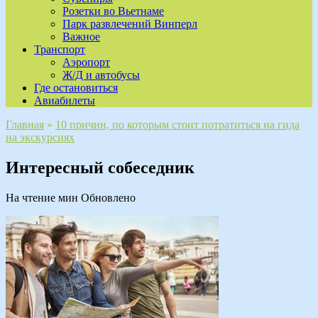
Розетки во Вьетнаме
Парк развлечений Винперл
Важное
Транспорт
Аэропорт
Ж/Д и автобусы
Где остановиться
Авиабилеты
Главная
»
10 причин, по которым стоит потратиться на гида
на экскурсиях
Интересный собеседник
На чтение
мин
Обновлено