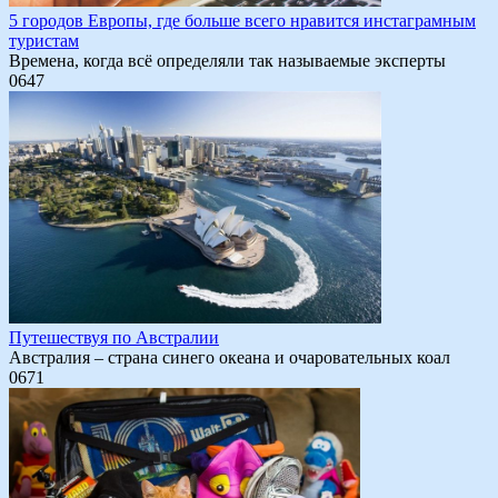
5 городов Европы, где больше всего нравится инстаграмным
туристам
Времена, когда всё определяли так называемые эксперты
0
647
Путешествуя по Австралии
Австралия – страна синего океана и очаровательных коал
0
671