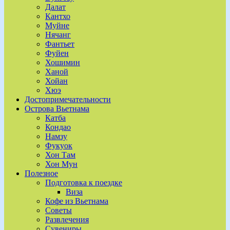
Далат
Кантхо
Муйне
Нячанг
Фантьет
Фуйен
Хошимин
Ханой
Хойан
Хюэ
Достопримечательности
Острова Вьетнама
Катба
Кондао
Намзу
Фукуок
Хон Там
Хон Мун
Полезное
Подготовка к поездке
Виза
Кофе из Вьетнама
Советы
Развлечения
Сувениры