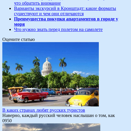
что обратить внимание
Варианты экскурсий в Кронштадт: какие форматы
существуют и чем они отличаются
Преимущества покупки апартаментов в городе у
моря
Что нужно знать перед полетом на самолете
Оцените статью
В каких странах любят русских туристов
Наверно, каждый русский человек наслышан о том, как
0
950