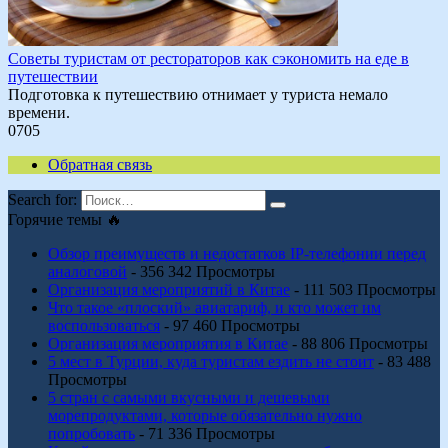
Советы туристам от рестораторов как сэкономить на еде в
путешествии
Подготовка к путешествию отнимает у туриста немало
времени.
0
705
Обратная связь
Search for:
Горячие темы 🔥
Обзор преимуществ и недостатков IP-телефонии перед
аналоговой
- 356 342 Просмотры
Организация мероприятий в Китае
- 111 503 Просмотры
Что такое «плоский» авиатариф, и кто может им
воспользоваться
- 97 460 Просмотры
Организация мероприятия в Китае
- 88 806 Просмотры
5 мест в Турции, куда туристам ездить не стоит
- 83 488
Просмотры
5 стран с самыми вкусными и дешевыми
морепродуктами, которые обязательно нужно
попробовать
- 71 336 Просмотры