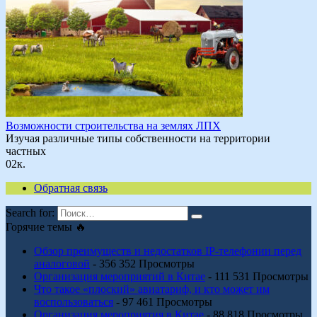
Возможности строительства на землях ЛПХ
Изучая различные типы собственности на территории
частных
0
2к.
Обратная связь
Search for:
Горячие темы 🔥
Обзор преимуществ и недостатков IP-телефонии перед
аналоговой
- 356 352 Просмотры
Организация мероприятий в Китае
- 111 531 Просмотры
Что такое «плоский» авиатариф, и кто может им
воспользоваться
- 97 461 Просмотры
Организация мероприятия в Китае
- 88 818 Просмотры