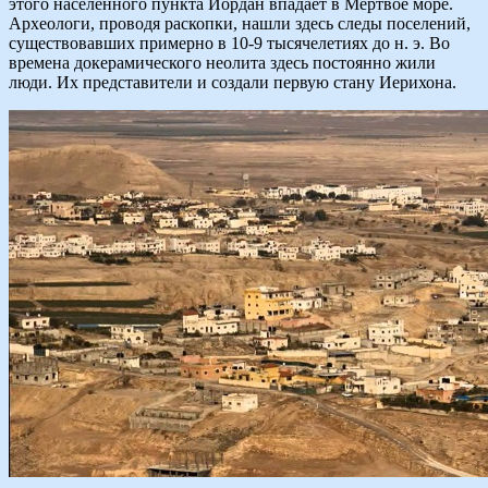
этого населённого пункта Иордан впадает в Мёртвое море.
Археологи, проводя раскопки, нашли здесь следы поселений,
существовавших примерно в 10-9 тысячелетиях до н. э. Во
времена докерамического неолита здесь постоянно жили
люди. Их представители и создали первую стану Иерихона.