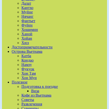
Далат
Кантхо
Муйне
Нячанг
Фантьет
Фуйен
Хошимин
Ханой
Хойан
Хюэ
Достопримечательности
Острова Вьетнама
Катба
Кондао
Намзу
Фукуок
Хон Там
Хон Мун
Полезное
Подготовка к поездке
Виза
Кофе из Вьетнама
Советы
Развлечения
Сувениры