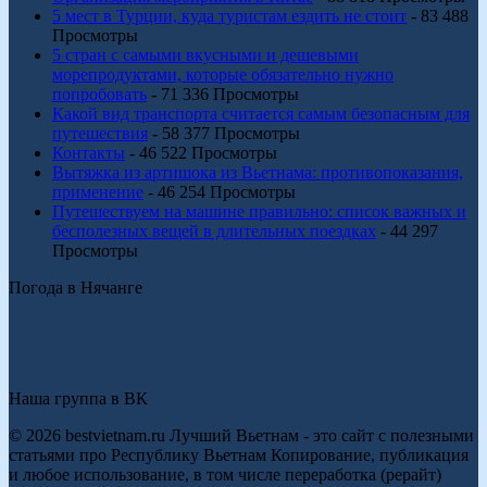
5 мест в Турции, куда туристам ездить не стоит
- 83 488
Просмотры
5 стран с самыми вкусными и дешевыми
морепродуктами, которые обязательно нужно
попробовать
- 71 336 Просмотры
Какой вид транспорта считается самым безопасным для
путешествия
- 58 377 Просмотры
Контакты
- 46 522 Просмотры
Вытяжка из артишока из Вьетнама: противопоказания,
применение
- 46 254 Просмотры
Путешествуем на машине правильно: список важных и
бесполезных вещей в длительных поездках
- 44 297
Просмотры
Погода в Нячанге
Наша группа в ВК
© 2026 bestvietnam.ru Лучший Вьетнам - это сайт с полезными
статьями про Республику Вьетнам Копирование, публикация
и любое использование, в том числе переработка (рерайт)