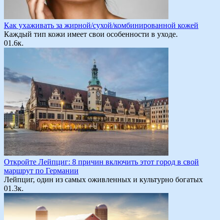
Как ухаживать за жирной/сухой/комбинированной кожей
Каждый тип кожи имеет свои особенности в уходе.
0
1.6к.
Откройте Лейпциг: 8 причин включить этот город в свой
маршрут по Германии
Лейпциг, один из самых оживленных и культурно богатых
0
1.3к.