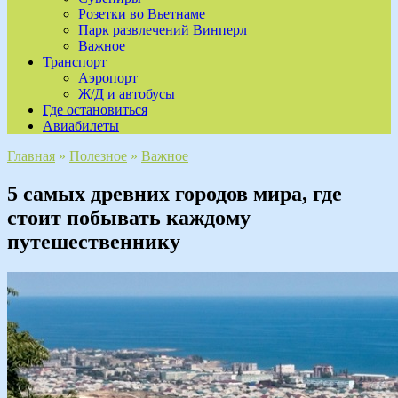
Розетки во Вьетнаме
Парк развлечений Винперл
Важное
Транспорт
Аэропорт
Ж/Д и автобусы
Где остановиться
Авиабилеты
Главная
»
Полезное
»
Важное
5 самых древних городов мира, где
стоит побывать каждому
путешественнику