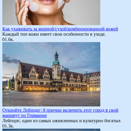
Как ухаживать за жирной/сухой/комбинированной кожей
Каждый тип кожи имеет свои особенности в уходе.
0
1.6к.
Откройте Лейпциг: 8 причин включить этот город в свой
маршрут по Германии
Лейпциг, один из самых оживленных и культурно богатых
0
1.3к.