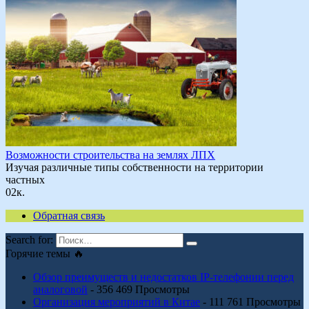
Возможности строительства на землях ЛПХ
Изучая различные типы собственности на территории
частных
0
2к.
Обратная связь
Search for:
Горячие темы 🔥
Обзор преимуществ и недостатков IP-телефонии перед
аналоговой
- 356 469 Просмотры
Организация мероприятий в Китае
- 111 761 Просмотры