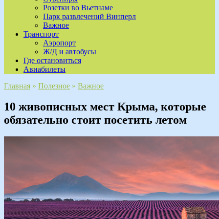
Розетки во Вьетнаме
Парк развлечений Винперл
Важное
Транспорт
Аэропорт
Ж/Д и автобусы
Где остановиться
Авиабилеты
Главная
»
Полезное
»
Важное
10 живописных мест Крыма, которые
обязательно стоит посетить летом