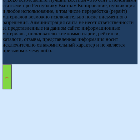
статьями про Республику Вьетнам Копирование, публикация
и любое использование, в том числе переработка (рерайт)
материалов возможно исключительно после письменного
разрешения. Администрация сайта не несет ответственности
за представленные на данном сайте: информационные
материалы, пользовательские комментарии, рейтинги,
каталоги, отзывы, представленная информация носит
исключительно ознакомительный характер и не является
призывом к чему либо.