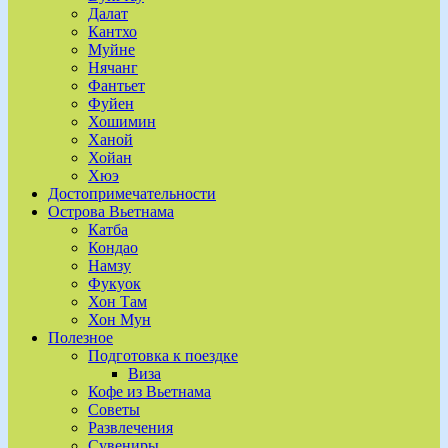
Далат
Кантхо
Муйне
Нячанг
Фантьет
Фуйен
Хошимин
Ханой
Хойан
Хюэ
Достопримечательности
Острова Вьетнама
Катба
Кондао
Намзу
Фукуок
Хон Там
Хон Мун
Полезное
Подготовка к поездке
Виза
Кофе из Вьетнама
Советы
Развлечения
Сувениры