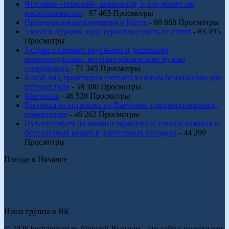
Что такое «плоский» авиатариф, и кто может им
воспользоваться
- 97 463 Просмотры
Организация мероприятия в Китае
- 88 868 Просмотры
5 мест в Турции, куда туристам ездить не стоит
- 83 495
Просмотры
5 стран с самыми вкусными и дешевыми
морепродуктами, которые обязательно нужно
попробовать
- 71 345 Просмотры
Какой вид транспорта считается самым безопасным для
путешествия
- 58 380 Просмотры
Контакты
- 46 528 Просмотры
Вытяжка из артишока из Вьетнама: противопоказания,
применение
- 46 262 Просмотры
Путешествуем на машине правильно: список важных и
бесполезных вещей в длительных поездках
- 44 299
Просмотры
Погода в Нячанге
Наша группа в ВК
© 2026 bestvietnam.ru Лучший Вьетнам - это сайт с полезными