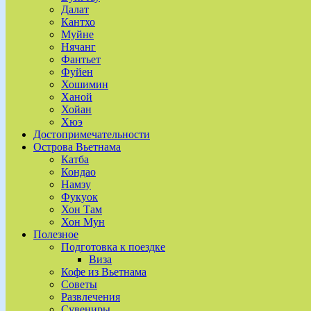
Далат
Кантхо
Муйне
Нячанг
Фантьет
Фуйен
Хошимин
Ханой
Хойан
Хюэ
Достопримечательности
Острова Вьетнама
Катба
Кондао
Намзу
Фукуок
Хон Там
Хон Мун
Полезное
Подготовка к поездке
Виза
Кофе из Вьетнама
Советы
Развлечения
Сувениры