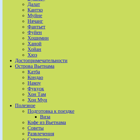
Далат
Кантхо
Муйне
Нячанг
Фантьет
Фуйен
Хошимин
Ханой
Хойан
Хюэ
Достопримечательности
Острова Вьетнама
Катба
Кондао
Намзу
Фукуок
Хон Там
Хон Мун
Полезное
Подготовка к поездке
Виза
Кофе из Вьетнама
Советы
Развлечения
Сувениры