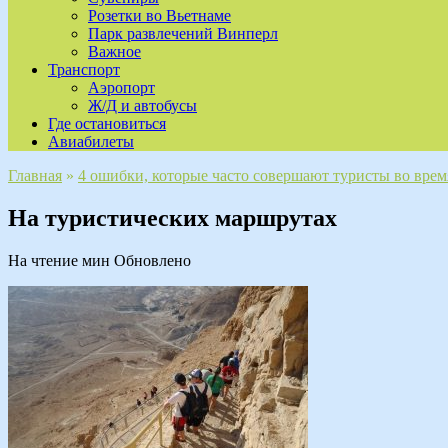
Розетки во Вьетнаме
Парк развлечений Винперл
Важное
Транспорт
Аэропорт
Ж/Д и автобусы
Где остановиться
Авиабилеты
Главная
»
4 ошибки, которые часто совершают туристы во вре
На туристических маршрутах
На чтение
мин
Обновлено