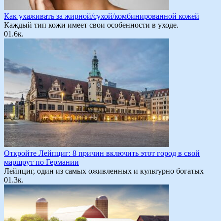
Как ухаживать за жирной/сухой/комбинированной кожей
Каждый тип кожи имеет свои особенности в уходе.
0
1.6к.
Откройте Лейпциг: 8 причин включить этот город в свой
маршрут по Германии
Лейпциг, один из самых оживленных и культурно богатых
0
1.3к.