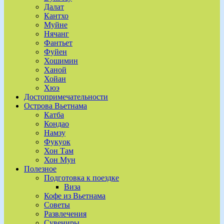
Далат
Кантхо
Муйне
Нячанг
Фантьет
Фуйен
Хошимин
Ханой
Хойан
Хюэ
Достопримечательности
Острова Вьетнама
Катба
Кондао
Намзу
Фукуок
Хон Там
Хон Мун
Полезное
Подготовка к поездке
Виза
Кофе из Вьетнама
Советы
Развлечения
Сувениры