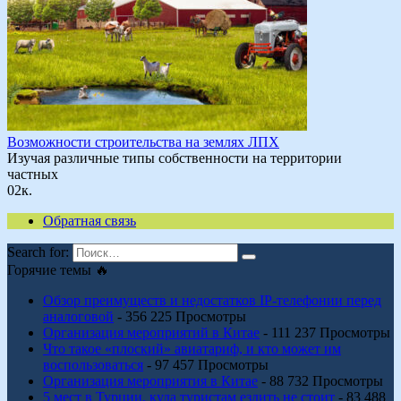
Возможности строительства на землях ЛПХ
Изучая различные типы собственности на территории
частных
0
2к.
Обратная связь
Search for:
Горячие темы 🔥
Обзор преимуществ и недостатков IP-телефонии перед
аналоговой
- 356 225 Просмотры
Организация мероприятий в Китае
- 111 237 Просмотры
Что такое «плоский» авиатариф, и кто может им
воспользоваться
- 97 457 Просмотры
Организация мероприятия в Китае
- 88 732 Просмотры
5 мест в Турции, куда туристам ездить не стоит
- 83 488