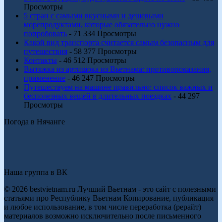
Просмотры
5 стран с самыми вкусными и дешевыми
морепродуктами, которые обязательно нужно
попробовать
- 71 334 Просмотры
Какой вид транспорта считается самым безопасным для
путешествия
- 58 377 Просмотры
Контакты
- 46 512 Просмотры
Вытяжка из артишока из Вьетнама: противопоказания,
применение
- 46 247 Просмотры
Путешествуем на машине правильно: список важных и
бесполезных вещей в длительных поездках
- 44 297
Просмотры
Погода в Нячанге
Наша группа в ВК
© 2026 bestvietnam.ru Лучший Вьетнам - это сайт с полезными
статьями про Республику Вьетнам Копирование, публикация
и любое использование, в том числе переработка (рерайт)
материалов возможно исключительно после письменного