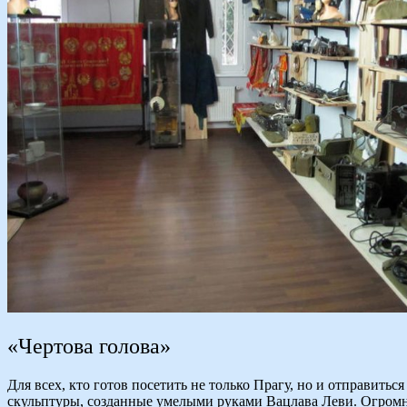
«Чертова голова»
Для всех, кто готов посетить не только Прагу, но и отправит
скульптуры, созданные умелыми руками Вацлава Леви. Огромны