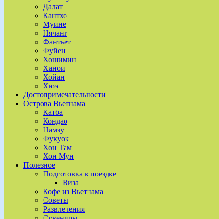
Далат
Кантхо
Муйне
Нячанг
Фантьет
Фуйен
Хошимин
Ханой
Хойан
Хюэ
Достопримечательности
Острова Вьетнама
Катба
Кондао
Намзу
Фукуок
Хон Там
Хон Мун
Полезное
Подготовка к поездке
Виза
Кофе из Вьетнама
Советы
Развлечения
Сувениры