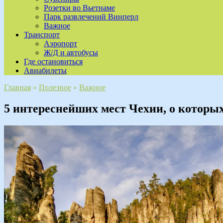
Розетки во Вьетнаме
Парк развлечений Винперл
Важное
Транспорт
Аэропорт
Ж/Д и автобусы
Где остановиться
Авиабилеты
Главная
»
Полезное
»
Важное
5 интереснейших мест Чехии, о которы