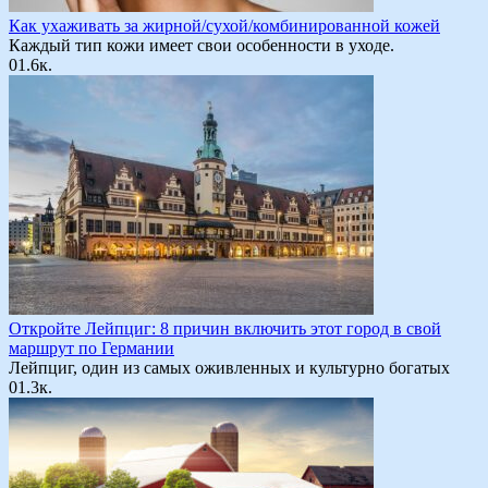
Как ухаживать за жирной/сухой/комбинированной кожей
Каждый тип кожи имеет свои особенности в уходе.
0
1.6к.
Откройте Лейпциг: 8 причин включить этот город в свой
маршрут по Германии
Лейпциг, один из самых оживленных и культурно богатых
0
1.3к.