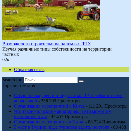
Возможности строительства на землях ЛПХ
Изучая различные типы собственности на территории
частных
0
2к.
Обратная связь
Search for:
Горячие темы 🔥
Обзор преимуществ и недостатков IP-телефонии перед
аналоговой
- 356 209 Просмотры
Организация мероприятий в Китае
- 111 201 Просмотры
Что такое «плоский» авиатариф, и кто может им
воспользоваться
- 97 457 Просмотры
Организация мероприятия в Китае
- 88 724 Просмотры
5 мест в Турции, куда туристам ездить не стоит
- 83 488