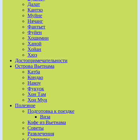
Далат
Кантхо
Муйне
Нячанг
Фантьет
Фуйен
Хошимин
Ханой
Хойан
Хюэ
Достопримечательности
Острова Вьетнама
Катба
Кондао
Намзу
Фукуок
Хон Там
Хон Мун
Полезное
Подготовка к поездке
Виза
Кофе из Вьетнама
Советы
Развлечения
Сувениры