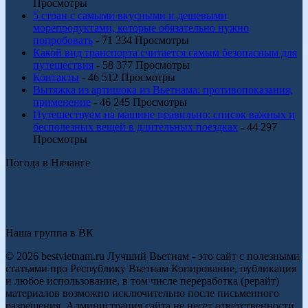
Просмотры
5 стран с самыми вкусными и дешевыми
морепродуктами, которые обязательно нужно
попробовать
- 71 334 Просмотры
Какой вид транспорта считается самым безопасным для
путешествия
- 58 377 Просмотры
Контакты
- 46 512 Просмотры
Вытяжка из артишока из Вьетнама: противопоказания,
применение
- 46 245 Просмотры
Путешествуем на машине правильно: список важных и
бесполезных вещей в длительных поездках
- 44 297
Просмотры
Погода в Нячанге
Наша группа в ВК
© 2026 bestvietnam.ru Лучший Вьетнам - это сайт с полезными
статьями про Республику Вьетнам Копирование, публикация
и любое использование, в том числе переработка (рерайт)
материалов возможно исключительно после письменного
разрешения. Администрация сайта не несет ответственности