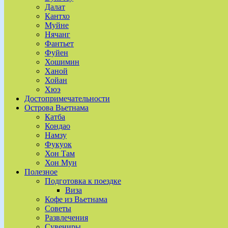
Далат
Кантхо
Муйне
Нячанг
Фантьет
Фуйен
Хошимин
Ханой
Хойан
Хюэ
Достопримечательности
Острова Вьетнама
Катба
Кондао
Намзу
Фукуок
Хон Там
Хон Мун
Полезное
Подготовка к поездке
Виза
Кофе из Вьетнама
Советы
Развлечения
Сувениры