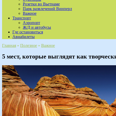
Розетки во Вьетнаме
Парк развлечений Винперл
Важное
Транспорт
Аэропорт
Ж/Д и автобусы
Где остановиться
Авиабилеты
Главная
»
Полезное
»
Важное
5 мест, которые выглядят как творчес