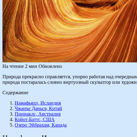
На чтение
2 мин
Обновлено
Природа прекрасно справляется, упорно работая над очередным 
природа постаралась словно виртуозный скульптор или художни
Содержание
Намафьялл, Исландия
Чжанъе Данься, Китай
Пиннаклс, Австралия
Койот-Баттс, США
Озеро Эйбрахам, Канада