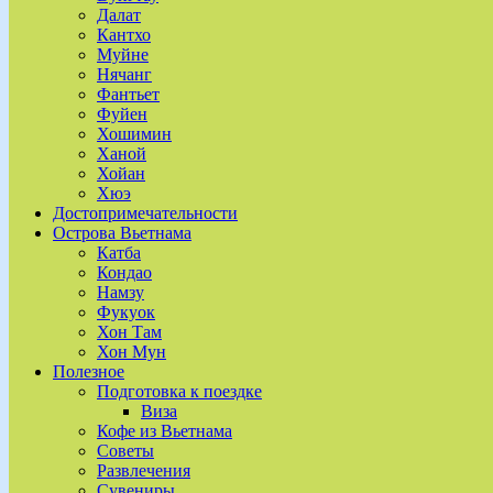
Далат
Кантхо
Муйне
Нячанг
Фантьет
Фуйен
Хошимин
Ханой
Хойан
Хюэ
Достопримечательности
Острова Вьетнама
Катба
Кондао
Намзу
Фукуок
Хон Там
Хон Мун
Полезное
Подготовка к поездке
Виза
Кофе из Вьетнама
Советы
Развлечения
Сувениры