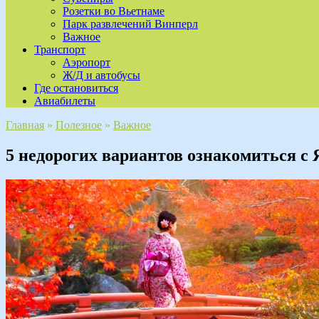
Розетки во Вьетнаме
Парк развлечений Винперл
Важное
Транспорт
Аэропорт
Ж/Д и автобусы
Где остановиться
Авиабилеты
Главная
»
Полезное
»
Важное
5 недорогих вариантов ознакомиться с