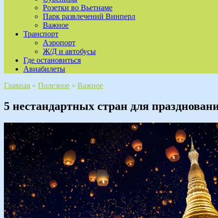
Розетки во Вьетнаме
Парк развлечений Винперл
Важное
Транспорт
Аэропорт
Ж/Д и автобусы
Где остановиться
Авиабилеты
Главная
»
Полезное
»
Важное
5 нестандартных стран для праздновани