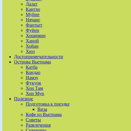
Далат
Кантхо
Муйне
Нячанг
Фантьет
Фуйен
Хошимин
Ханой
Хойан
Хюэ
Достопримечательности
Острова Вьетнама
Катба
Кондао
Намзу
Фукуок
Хон Там
Хон Мун
Полезное
Подготовка к поездке
Виза
Кофе из Вьетнама
Советы
Развлечения
Сувениры