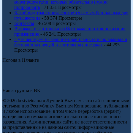
морепродуктами, которые обязательно нужно
попробовать
- 71 331 Просмотры
Какой вид транспорта считается самым безопасным для
путешествия
- 58 374 Просмотры
Контакты
- 46 508 Просмотры
Вытяжка из артишока из Вьетнама: противопоказания,
применение
- 46 241 Просмотры
Путешествуем на машине правильно: список важных и
бесполезных вещей в длительных поездках
- 44 295
Просмотры
Погода в Нячанге
Наша группа в ВК
© 2026 bestvietnam.ru Лучший Вьетнам - это сайт с полезными
статьями про Республику Вьетнам Копирование, публикация
и любое использование, в том числе переработка (рерайт)
материалов возможно исключительно после письменного
разрешения. Администрация сайта не несет ответственности
за представленные на данном сайте: информационные
материалы, пользовательские комментарии, рейтинги,