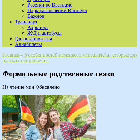
Розетки во Вьетнаме
Парк развлечений Винперл
Важное
Транспорт
Аэропорт
Ж/Д и автобусы
Где остановиться
Авиабилеты
Главная
»
5 особенностей немецкого менталитета, которые для
русских непривычны
Формальные родственные связи
На чтение
мин
Обновлено