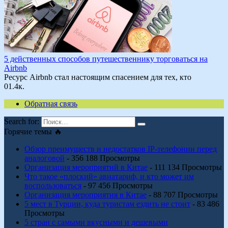
5 действенных способов путешественнику торговаться на
Airbnb
Ресурс Airbnb стал настоящим спасением для тех, кто
0
1.4к.
Обратная связь
Search for:
Горячие темы 🔥
Обзор преимуществ и недостатков IP-телефонии перед
аналоговой
- 356 188 Просмотры
Организация мероприятий в Китае
- 111 134 Просмотры
Что такое «плоский» авиатариф, и кто может им
воспользоваться
- 97 456 Просмотры
Организация мероприятия в Китае
- 88 707 Просмотры
5 мест в Турции, куда туристам ездить не стоит
- 83 486
Просмотры
5 стран с самыми вкусными и дешевыми