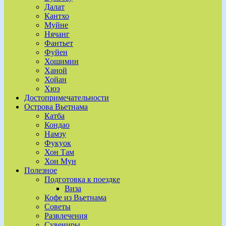
Далат
Кантхо
Муйне
Нячанг
Фантьет
Фуйен
Хошимин
Ханой
Хойан
Хюэ
Достопримечательности
Острова Вьетнама
Катба
Кондао
Намзу
Фукуок
Хон Там
Хон Мун
Полезное
Подготовка к поездке
Виза
Кофе из Вьетнама
Советы
Развлечения
Сувениры