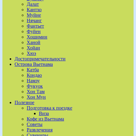
Далат
Кантхо
Муйне
Нячанг
Фантьет
Фуйен
Хошимин
Ханой
Хойан
Хюэ
Достопримечательности
Острова Вьетнама
Катба
Кондао
Намзу
Фукуок
Хон Там
Хон Мун
Полезное
Подготовка к поездке
Виза
Кофе из Вьетнама
Советы
Развлечения
Сувениры