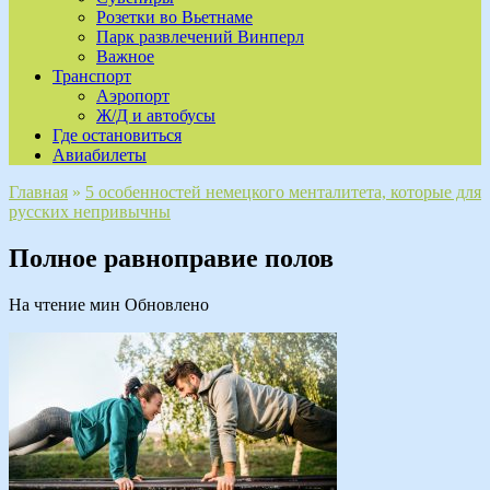
Розетки во Вьетнаме
Парк развлечений Винперл
Важное
Транспорт
Аэропорт
Ж/Д и автобусы
Где остановиться
Авиабилеты
Главная
»
5 особенностей немецкого менталитета, которые для
русских непривычны
Полное равноправие полов
На чтение
мин
Обновлено