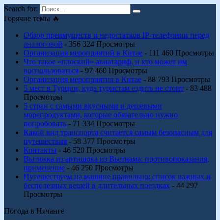
Search for:
Горячие темы 🔥
Обзор преимуществ и недостатков IP-телефонии перед
аналоговой
- 356 324 Просмотры
Организация мероприятий в Китае
- 111 460 Просмотры
Что такое «плоский» авиатариф, и кто может им
воспользоваться
- 97 460 Просмотры
Организация мероприятия в Китае
- 88 793 Просмотры
5 мест в Турции, куда туристам ездить не стоит
- 83 488
Просмотры
5 стран с самыми вкусными и дешевыми
морепродуктами, которые обязательно нужно
попробовать
- 71 334 Просмотры
Какой вид транспорта считается самым безопасным для
путешествия
- 58 377 Просмотры
Контакты
- 46 520 Просмотры
Вытяжка из артишока из Вьетнама: противопоказания,
применение
- 46 250 Просмотры
Путешествуем на машине правильно: список важных и
бесполезных вещей в длительных поездках
- 44 297
Просмотры
Погода в Нячанге