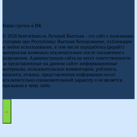
Наша группа в ВК
© 2026 bestvietnam.ru Лучший Вьетнам - это сайт с полезными
статьями про Республику Вьетнам Копирование, публикация
и любое использование, в том числе переработка (рерайт)
материалов возможно исключительно после письменного
разрешения. Администрация сайта не несет ответственности
за представленные на данном сайте: информационные
материалы, пользовательские комментарии, рейтинги,
каталоги, отзывы, представленная информация носит
исключительно ознакомительный характер и не является
призывом к чему либо.