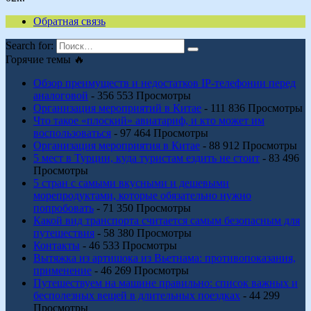
Обратная связь
Search for:
Горячие темы 🔥
Обзор преимуществ и недостатков IP-телефонии перед
аналоговой
- 356 553 Просмотры
Организация мероприятий в Китае
- 111 836 Просмотры
Что такое «плоский» авиатариф, и кто может им
воспользоваться
- 97 464 Просмотры
Организация мероприятия в Китае
- 88 912 Просмотры
5 мест в Турции, куда туристам ездить не стоит
- 83 496
Просмотры
5 стран с самыми вкусными и дешевыми
морепродуктами, которые обязательно нужно
попробовать
- 71 350 Просмотры
Какой вид транспорта считается самым безопасным для
путешествия
- 58 380 Просмотры
Контакты
- 46 533 Просмотры
Вытяжка из артишока из Вьетнама: противопоказания,
применение
- 46 269 Просмотры
Путешествуем на машине правильно: список важных и
бесполезных вещей в длительных поездках
- 44 299
Просмотры