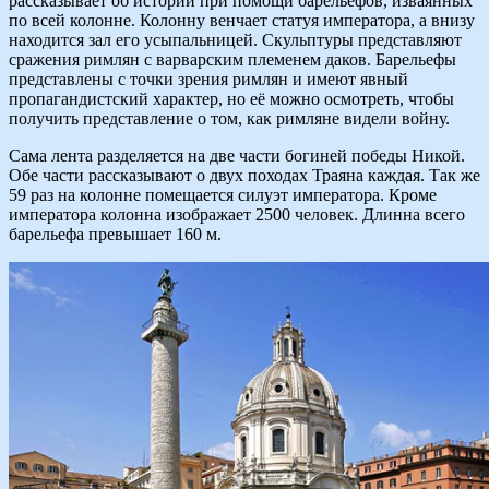
рассказывает об истории при помощи барельефов, изваянных
по всей колонне. Колонну венчает статуя императора, а внизу
находится зал его усыпальницей. Скульптуры представляют
сражения римлян с варварским племенем даков. Барельефы
представлены с точки зрения римлян и имеют явный
пропагандистский характер, но её можно осмотреть, чтобы
получить представление о том, как римляне видели войну.
Сама лента разделяется на две части богиней победы Никой.
Обе части рассказывают о двух походах Траяна каждая. Так же
59 раз на колонне помещается силуэт императора. Кроме
императора колонна изображает 2500 человек. Длинна всего
барельефа превышает 160 м.