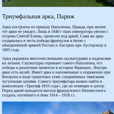
Триумфальная арка, Париж
Арка построена по приказу Наполеона. Правда, при жизни
тот арки не увидел. Лишь в 1840 г прах императора увезли с
острова Святой Елены, провезли под аркой. Сама же арка
создавалась в честь победы французов в битве с
объединённой армией России и Австрии при Аустерлице в
1805 году.
Арка украшена многочисленными скульптурами и надписями
на латыни. Скульптуры отражают самого Наполеона, его
победы и различные моменты в истории Франции.. Внутри
арки есть музей. Имеет арка и напоминание о поражении при
Ватерлоо в виде гранитных тумб, соединённых тяжёлыми
чугунными цепями. Самого триумфатора можно найти в
композиции «Триумф 1810 года», где он помещен в центр.
Перед аркой находится могила французского Неизвестного
солдата, погибшего в боях 1914 – 1918 г.г.