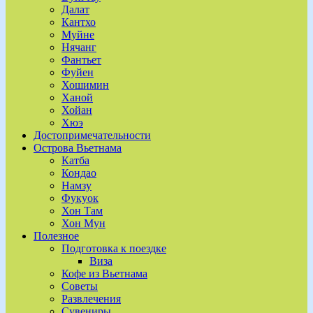
Далат
Кантхо
Муйне
Нячанг
Фантьет
Фуйен
Хошимин
Ханой
Хойан
Хюэ
Достопримечательности
Острова Вьетнама
Катба
Кондао
Намзу
Фукуок
Хон Там
Хон Мун
Полезное
Подготовка к поездке
Виза
Кофе из Вьетнама
Советы
Развлечения
Сувениры