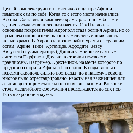
Целый комплекс руин и памятников в центре Афин и
памятник сам по себе. Когда-то с этого места начинались
Афины. Составляли комплекс храмы различным богам и
здания государственного назначения. С VII в. до н.э.
основным покровителем Акрополя стала богиня Афина, но со
временем покровители акрополя менялись и появлялись
новые храмы. В Акрополе можно найти храмы следующим
богам: Афине, Нике, Артемиде, Афродите, Зевсу,
Августу(богу-императору), Дионису. Наиболее важным
считается Парфенон. Другие постройки по-своему
грандиозны. Например, Эрехтейнон, на месте которого по
преданию спорили Афина и Посейдон. В годы войны с
персами акрополь сильно пострадал, но к нашему времени
многое было отреставрировано. Работы над важнейшей для
афинян достопримечательностью велись веками. Раскопки
столь масштабного сооружения продолжаются до сих пор.
Есть в акрополе и музей.