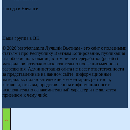
Погода в Нячанге
Наша группа в ВК
© 2026 bestvietnam.ru Лучший Вьетнам - это сайт с полезными
статьями про Республику Вьетнам Копирование, публикация
и любое использование, в том числе переработка (рерайт)
материалов возможно исключительно после письменного
разрешения. Администрация сайта не несет ответственности
за представленные на данном сайте: информационные
материалы, пользовательские комментарии, рейтинги,
каталоги, отзывы, представленная информация носит
исключительно ознакомительный характер и не является
призывом к чему либо.