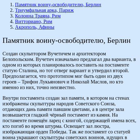
Памятник воину-освободителю, Берлин
Триумфальная арка, Париж
Колонна Траяна, Рим
Витториано, Рим
Акрополь, Афины
Памятник воину-освободителю, Берлин
Создан скульптором Вучетичем и архитектором
Белопольским. Вучетич изначально предлагал два варианта, в
одном из которых планировалось поставить на постаменте
статую Сталина, но тот отверг вариант и утвердил второй.
Предполагается, что прототипом мог быть один из двух
героев – Трифон Лукьянович и Николай Маслов, но кто
именно из них, точно неизвестно.
Внутри постамента создан зал памяти, в котором на стенах
изображены скульптуры народов Советского Союза,
отдающих дань памяти павшим цветами, а в центре зала
возвышается гладкий чёрный постамент из камня. На
постаменте помещён ларец с книгой, содержащей имена всех,
кто погиб во время штурма. Освещает зал люстра,
изображающая орден Победы. Так же постамент со статуей
воина украшают скульптуры советских воинов, идущих в