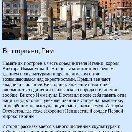
Витториано, Рим
Памятник построен в честь объединителя Италии, короля
Виктора Иммануила II. Это целая композиция с белым
зданием и скульптурами в древнеримском стиле,
возвышающаяся над окрестностями. Крыши венчают
квадриги с богиней Викторией. Значение памятника –
напоминать о единении итальянского народа и единении
вообще. Виктор Иммануил II оставил после себя память отца
нации и удостоился увековечивания в статуе на памятнике,
помещённом на выступающую часть, называемую Алтарём
Отечества, где тоже захоронен Неизвестный солдат Первой
мировой войны.
История рассказывается в многочисленных скульптурах и
трёх музеях – по истории объединения страны, по истории