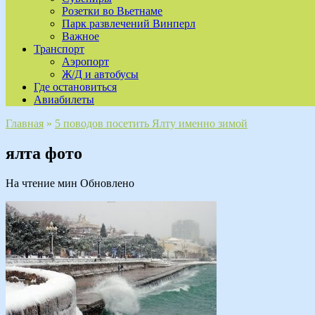
Розетки во Вьетнаме
Парк развлечений Винперл
Важное
Транспорт
Аэропорт
Ж/Д и автобусы
Где остановиться
Авиабилеты
Главная
»
5 поводов посетить Ялту именно зимой
ялта фото
На чтение
мин
Обновлено