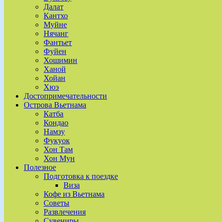
Далат
Кантхо
Муйне
Нячанг
Фантьет
Фуйен
Хошимин
Ханой
Хойан
Хюэ
Достопримечательности
Острова Вьетнама
Катба
Кондао
Намзу
Фукуок
Хон Там
Хон Мун
Полезное
Подготовка к поездке
Виза
Кофе из Вьетнама
Советы
Развлечения
Сувениры