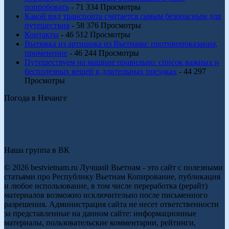
попробовать
- 71 334 Просмотры
Какой вид транспорта считается самым безопасным для
путешествия
- 58 376 Просмотры
Контакты
- 46 512 Просмотры
Вытяжка из артишока из Вьетнама: противопоказания,
применение
- 46 244 Просмотры
Путешествуем на машине правильно: список важных и
бесполезных вещей в длительных поездках
- 44 297
Просмотры
Погода в Нячанге
Наша группа в ВК
© 2026 bestvietnam.ru Лучший Вьетнам - это сайт с полезными
статьями про Республику Вьетнам Копирование, публикация
и любое использование, в том числе переработка (рерайт)
материалов возможно исключительно после письменного
разрешения. Администрация сайта не несет ответственности
за представленные на данном сайте: информационные
материалы, пользовательские комментарии, рейтинги,