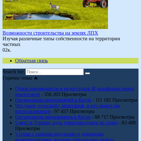
Возможности строительства на землях ЛПХ
Изучая различные типы собственности на территории
частных
0
2к.
Обратная связь
Search for:
Горячие темы 🔥
Обзор преимуществ и недостатков IP-телефонии перед
аналоговой
- 356 203 Просмотры
Организация мероприятий в Китае
- 111 182 Просмотры
Что такое «плоский» авиатариф, и кто может им
воспользоваться
- 97 457 Просмотры
Организация мероприятия в Китае
- 88 717 Просмотры
5 мест в Турции, куда туристам ездить не стоит
- 83 488
Просмотры
5 стран с самыми вкусными и дешевыми
морепродуктами, которые обязательно нужно