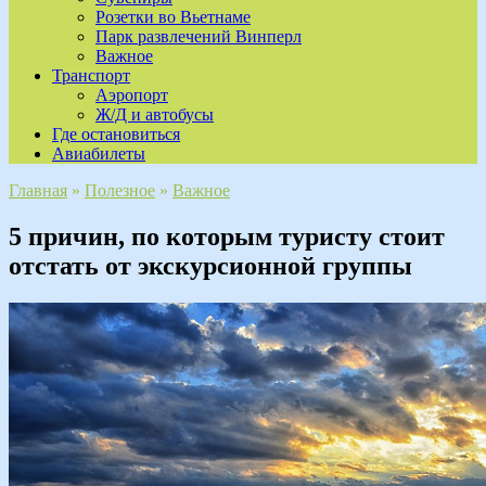
Розетки во Вьетнаме
Парк развлечений Винперл
Важное
Транспорт
Аэропорт
Ж/Д и автобусы
Где остановиться
Авиабилеты
Главная
»
Полезное
»
Важное
5 причин, по которым туристу стоит
отстать от экскурсионной группы