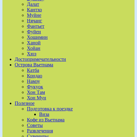
Далат
Кантхо
Муйне
Нячанг
Фантьет
Фуйен
Хошимин
Ханой
Хойан
Хюэ
Достопримечательности
Острова Вьетнама
Катба
Кондао
Намзу
Фукуок
Хон Там
Хон Мун
Полезное
Подготовка к поездке
Виза
Кофе из Вьетнама
Советы
Развлечения
Сувениры