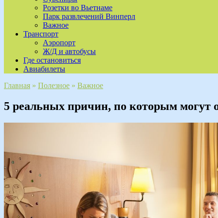
Розетки во Вьетнаме
Парк развлечений Винперл
Важное
Транспорт
Аэропорт
Ж/Д и автобусы
Где остановиться
Авиабилеты
Главная
»
Полезное
»
Важное
5 реальных причин, по которым могут о