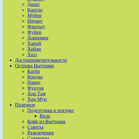
Далат
Кантхо
Муйне
Нячанг
Фантьет
Фуйен
Хошимин
Ханой
Хойан
Хюэ
Достопримечательности
Острова Вьетнама
Катба
Кондао
Намзу
Фукуок
Хон Там
Хон Мун
Полезное
Подготовка к поездке
Виза
Кофе из Вьетнама
Советы
Развлечения
Сувениры