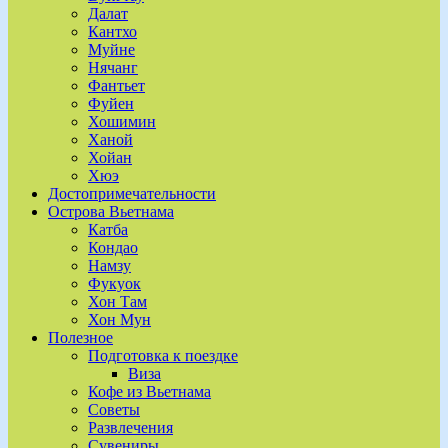
Далат
Кантхо
Муйне
Нячанг
Фантьет
Фуйен
Хошимин
Ханой
Хойан
Хюэ
Достопримечательности
Острова Вьетнама
Катба
Кондао
Намзу
Фукуок
Хон Там
Хон Мун
Полезное
Подготовка к поездке
Виза
Кофе из Вьетнама
Советы
Развлечения
Сувениры