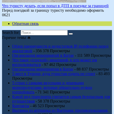
Что туристу делать, если попал в ДТП в поездке за границей
Перед поездкой за границу туристу необходимо оформить
0
621
Обратная связь
Search for:
Горячие темы 🔥
Обзор преимуществ и недостатков IP-телефонии перед
аналоговой
- 356 378 Просмотры
Организация мероприятий в Китае
- 111 589 Просмотры
Что такое «плоский» авиатариф, и кто может им
воспользоваться
- 97 462 Просмотры
Организация мероприятия в Китае
- 88 837 Просмотры
5 мест в Турции, куда туристам ездить не стоит
- 83 493
Просмотры
5 стран с самыми вкусными и дешевыми
морепродуктами, которые обязательно нужно
попробовать
- 71 341 Просмотры
Какой вид транспорта считается самым безопасным для
путешествия
- 58 378 Просмотры
Контакты
- 46 523 Просмотры
Вытяжка из артишока из Вьетнама: противопоказания,