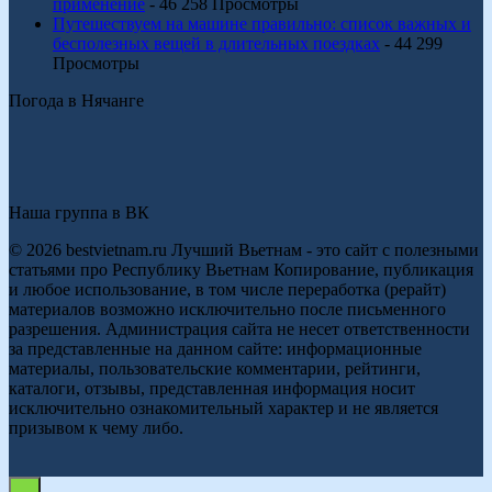
применение
- 46 258 Просмотры
Путешествуем на машине правильно: список важных и
бесполезных вещей в длительных поездках
- 44 299
Просмотры
Погода в Нячанге
Наша группа в ВК
© 2026 bestvietnam.ru Лучший Вьетнам - это сайт с полезными
статьями про Республику Вьетнам Копирование, публикация
и любое использование, в том числе переработка (рерайт)
материалов возможно исключительно после письменного
разрешения. Администрация сайта не несет ответственности
за представленные на данном сайте: информационные
материалы, пользовательские комментарии, рейтинги,
каталоги, отзывы, представленная информация носит
исключительно ознакомительный характер и не является
призывом к чему либо.