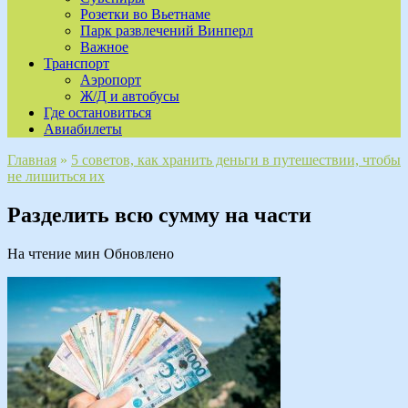
Розетки во Вьетнаме
Парк развлечений Винперл
Важное
Транспорт
Аэропорт
Ж/Д и автобусы
Где остановиться
Авиабилеты
Главная
»
5 советов, как хранить деньги в путешествии, чтобы
не лишиться их
Разделить всю сумму на части
На чтение
мин
Обновлено