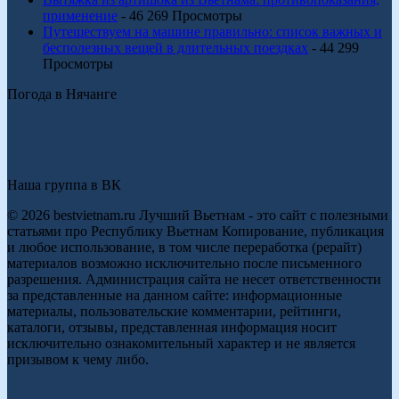
применение
- 46 269 Просмотры
Путешествуем на машине правильно: список важных и
бесполезных вещей в длительных поездках
- 44 299
Просмотры
Погода в Нячанге
Наша группа в ВК
© 2026 bestvietnam.ru Лучший Вьетнам - это сайт с полезными
статьями про Республику Вьетнам Копирование, публикация
и любое использование, в том числе переработка (рерайт)
материалов возможно исключительно после письменного
разрешения. Администрация сайта не несет ответственности
за представленные на данном сайте: информационные
материалы, пользовательские комментарии, рейтинги,
каталоги, отзывы, представленная информация носит
исключительно ознакомительный характер и не является
призывом к чему либо.