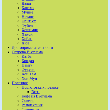
Далат
Кантхо
Муйне
Нячанг
Фантьет
Фуйен
Хошимин
Ханой
Хойан
Хюэ
Достопримечательности
Острова Вьетнама
Катба
Кондао
Намзу
Фукуок
Хон Там
Хон Мун
Полезное
Подготовка к поездке
Виза
Кофе из Вьетнама
Советы
Развлечения
Сувениры