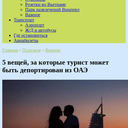
Розетки во Вьетнаме
Парк развлечений Винперл
Важное
Транспорт
Аэропорт
Ж/Д и автобусы
Где остановиться
Авиабилеты
Главная
»
Полезное
»
Важное
5 вещей, за которые турист может
быть депортирован из ОАЭ