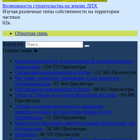
Возможности строительства на землях ЛПХ
Изучая различные типы собственности на территории
частных
0
2к.
Обратная связь
Search for:
Горячие темы 🔥
Обзор преимуществ и недостатков IP-телефонии перед
аналоговой
- 356 553 Просмотры
Организация мероприятий в Китае
- 111 845 Просмотры
Что такое «плоский» авиатариф, и кто может им
воспользоваться
- 97 464 Просмотры
Организация мероприятия в Китае
- 88 912 Просмотры
5 мест в Турции, куда туристам ездить не стоит
- 83 496
Просмотры
5 стран с самыми вкусными и дешевыми
морепродуктами, которые обязательно нужно
попробовать
- 71 350 Просмотры
Какой вид транспорта считается самым безопасным для
путешествия
- 58 380 Просмотры
Контакты
- 46 533 Просмотры
Вытяжка из артишока из Вьетнама: противопоказания,