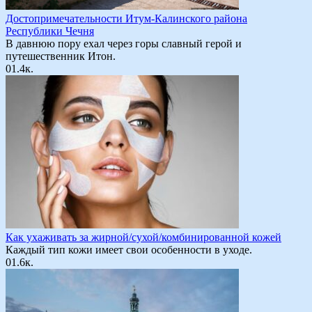
Достопримечательности Итум-Калинского района
Республики Чечня
В давнюю пору ехал через горы славный герой и
путешественник Итон.
0
1.4к.
Как ухаживать за жирной/сухой/комбинированной кожей
Каждый тип кожи имеет свои особенности в уходе.
0
1.6к.