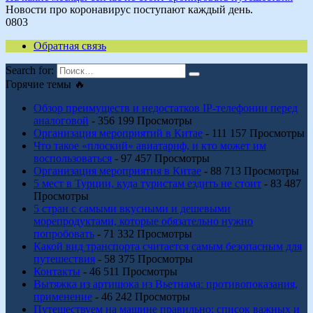
Новости про коронавирус поступают каждый день.
0
803
Обратная связь
Search for:
Горячие темы 🔥
Обзор преимуществ и недостатков IP-телефонии перед
аналоговой
- 356 199 Просмотры
Организация мероприятий в Китае
- 111 157 Просмотры
Что такое «плоский» авиатариф, и кто может им
воспользоваться
- 97 457 Просмотры
Организация мероприятия в Китае
- 88 713 Просмотры
5 мест в Турции, куда туристам ездить не стоит
- 83 487
Просмотры
5 стран с самыми вкусными и дешевыми
морепродуктами, которые обязательно нужно
попробовать
- 71 332 Просмотры
Какой вид транспорта считается самым безопасным для
путешествия
- 58 375 Просмотры
Контакты
- 46 511 Просмотры
Вытяжка из артишока из Вьетнама: противопоказания,
применение
- 46 242 Просмотры
Путешествуем на машине правильно: список важных и