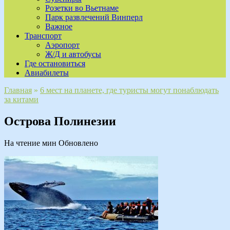
Розетки во Вьетнаме
Парк развлечений Винперл
Важное
Транспорт
Аэропорт
Ж/Д и автобусы
Где остановиться
Авиабилеты
Главная
»
6 мест на планете, где туристы могут понаблюдать
за китами
Острова Полинезии
На чтение
мин
Обновлено