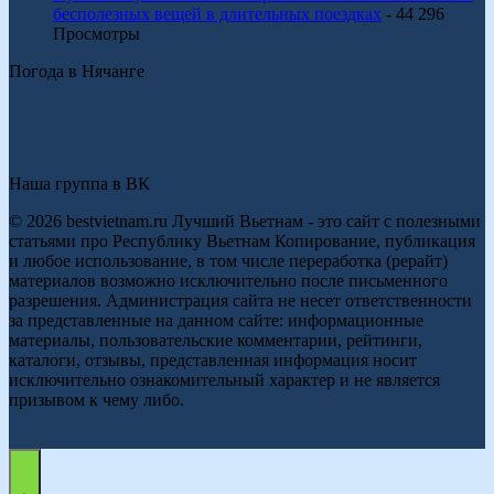
бесполезных вещей в длительных поездках
- 44 296
Просмотры
Погода в Нячанге
Наша группа в ВК
© 2026 bestvietnam.ru Лучший Вьетнам - это сайт с полезными
статьями про Республику Вьетнам Копирование, публикация
и любое использование, в том числе переработка (рерайт)
материалов возможно исключительно после письменного
разрешения. Администрация сайта не несет ответственности
за представленные на данном сайте: информационные
материалы, пользовательские комментарии, рейтинги,
каталоги, отзывы, представленная информация носит
исключительно ознакомительный характер и не является
призывом к чему либо.