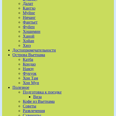
Далат
Кантхо
Муйне
Нячанг
Фантьет
Фуйен
Хошимин
Ханой
Хойан
Хюэ
Достопримечательности
Острова Вьетнама
Катба
Кондао
Намзу
Фукуок
Хон Там
Хон Мун
Полезное
Подготовка к поездке
Виза
Кофе из Вьетнама
Советы
Развлечения
Сувениры