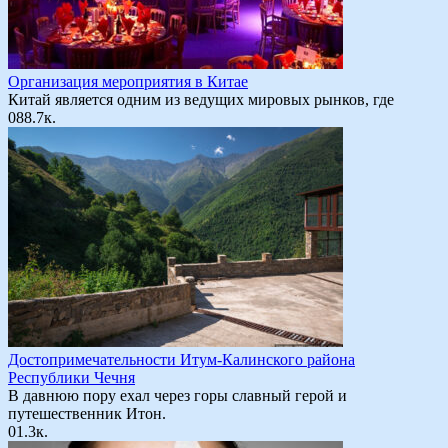
Организация мероприятия в Китае
Китай является одним из ведущих мировых рынков, где
0
88.7к.
Достопримечательности Итум-Калинского района
Республики Чечня
В давнюю пору ехал через горы славный герой и
путешественник Итон.
0
1.3к.