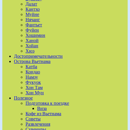
Далат
Кантхо
Муйне
Нячанг
Фантьет
Фуйен
Хошимин
Ханой
Хойан
Хюэ
Достопримечательности
Острова Вьетнама
Катба
Кондао
Намзу
Фукуок
Хон Там
Хон Мун
Полезное
Подготовка к поездке
Виза
Кофе из Вьетнама
Советы
Развлечения
Сувениры