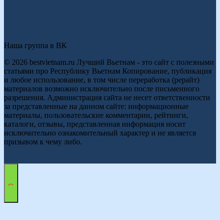
Наша группа в ВК
© 2026 bestvietnam.ru Лучший Вьетнам - это сайт с полезными
статьями про Республику Вьетнам Копирование, публикация
и любое использование, в том числе переработка (рерайт)
материалов возможно исключительно после письменного
разрешения. Администрация сайта не несет ответственности
за представленные на данном сайте: информационные
материалы, пользовательские комментарии, рейтинги,
каталоги, отзывы, представленная информация носит
исключительно ознакомительный характер и не является
призывом к чему либо.