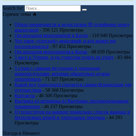
Search for:
Горячие темы 🔥
Обзор преимуществ и недостатков IP-телефонии перед
аналоговой
- 356 121 Просмотры
Организация мероприятий в Китае
- 110 949 Просмотры
Что такое «плоский» авиатариф, и кто может им
воспользоваться
- 97 452 Просмотры
Организация мероприятия в Китае
- 88 659 Просмотры
5 мест в Турции, куда туристам ездить не стоит
- 83 484
Просмотры
5 стран с самыми вкусными и дешевыми
морепродуктами, которые обязательно нужно
попробовать
- 71 327 Просмотры
Какой вид транспорта считается самым безопасным для
путешествия
- 58 368 Просмотры
Контакты
- 46 500 Просмотры
Вытяжка из артишока из Вьетнама: противопоказания,
применение
- 46 237 Просмотры
Путешествуем на машине правильно: список важных и
бесполезных вещей в длительных поездках
- 44 293
Просмотры
Погода в Нячанге