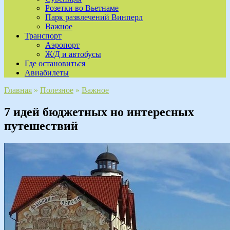
Розетки во Вьетнаме
Парк развлечений Винперл
Важное
Транспорт
Аэропорт
Ж/Д и автобусы
Где остановиться
Авиабилеты
Главная
»
Полезное
»
Важное
7 идей бюджетных но интересных
путешествий