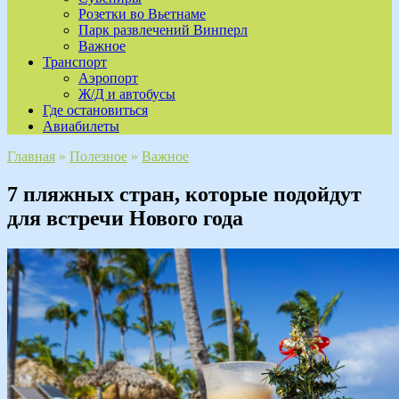
Розетки во Вьетнаме
Парк развлечений Винперл
Важное
Транспорт
Аэропорт
Ж/Д и автобусы
Где остановиться
Авиабилеты
Главная
»
Полезное
»
Важное
7 пляжных стран, которые подойдут
для встречи Нового года