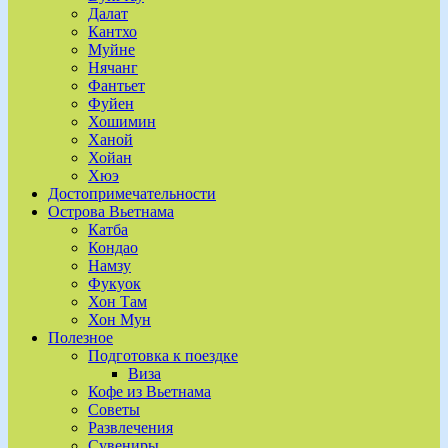
Далат
Кантхо
Муйне
Нячанг
Фантьет
Фуйен
Хошимин
Ханой
Хойан
Хюэ
Достопримечательности
Острова Вьетнама
Катба
Кондао
Намзу
Фукуок
Хон Там
Хон Мун
Полезное
Подготовка к поездке
Виза
Кофе из Вьетнама
Советы
Развлечения
Сувениры