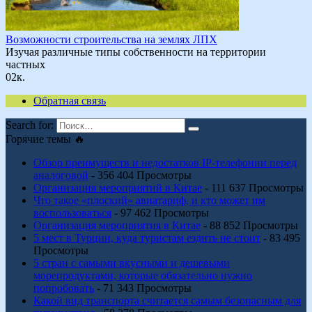
Возможности строительства на землях ЛПХ
Изучая различные типы собственности на территории
частных
0
2к.
Обратная связь
Search for:
Горячие темы 🔥
Обзор преимуществ и недостатков IP-телефонии перед
аналоговой
- 356 404 Просмотры
Организация мероприятий в Китае
- 111 637 Просмотры
Что такое «плоский» авиатариф, и кто может им
воспользоваться
- 97 462 Просмотры
Организация мероприятия в Китае
- 88 852 Просмотры
5 мест в Турции, куда туристам ездить не стоит
- 83 495
Просмотры
5 стран с самыми вкусными и дешевыми
морепродуктами, которые обязательно нужно
попробовать
- 71 343 Просмотры
Какой вид транспорта считается самым безопасным для