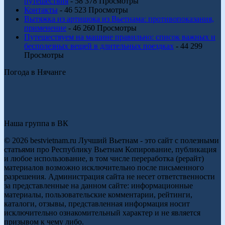
путешествия
- 58 378 Просмотры
Контакты
- 46 523 Просмотры
Вытяжка из артишока из Вьетнама: противопоказания,
применение
- 46 260 Просмотры
Путешествуем на машине правильно: список важных и
бесполезных вещей в длительных поездках
- 44 299
Просмотры
Погода в Нячанге
Наша группа в ВК
© 2026 bestvietnam.ru Лучший Вьетнам - это сайт с полезными
статьями про Республику Вьетнам Копирование, публикация
и любое использование, в том числе переработка (рерайт)
материалов возможно исключительно после письменного
разрешения. Администрация сайта не несет ответственности
за представленные на данном сайте: информационные
материалы, пользовательские комментарии, рейтинги,
каталоги, отзывы, представленная информация носит
исключительно ознакомительный характер и не является
призывом к чему либо.