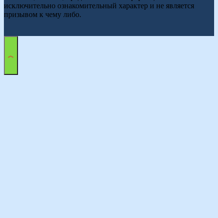
исключительно ознакомительный характер и не является
призывом к чему либо.