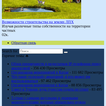
Возможности строительства на землях ЛПХ
Изучая различные типы собственности на территории
частных
0
2к.
Обратная связь
Search for:
Горячие темы 🔥
Обзор преимуществ и недостатков IP-телефонии перед
аналоговой
- 356 430 Просмотры
Организация мероприятий в Китае
- 111 682 Просмотры
Что такое «плоский» авиатариф, и кто может им
воспользоваться
- 97 462 Просмотры
Организация мероприятия в Китае
- 88 856 Просмотры
5 мест в Турции, куда туристам ездить не стоит
- 83 495
Просмотры
5 стран с самыми вкусными и дешевыми
морепродуктами, которые обязательно нужно