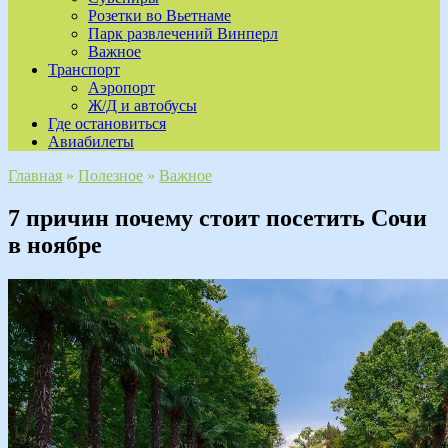
Розетки во Вьетнаме
Парк развлечений Винперл
Важное
Транспорт
Аэропорт
Ж/Д и автобусы
Где остановиться
Авиабилеты
Главная
»
Полезное
»
Важное
7 причин почему стоит посетить Сочи
в ноябре