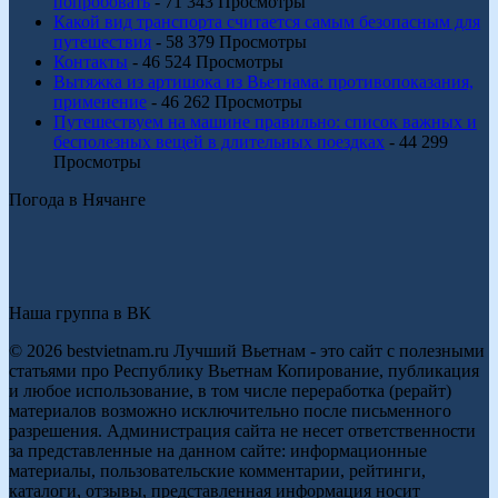
попробовать
- 71 343 Просмотры
Какой вид транспорта считается самым безопасным для
путешествия
- 58 379 Просмотры
Контакты
- 46 524 Просмотры
Вытяжка из артишока из Вьетнама: противопоказания,
применение
- 46 262 Просмотры
Путешествуем на машине правильно: список важных и
бесполезных вещей в длительных поездках
- 44 299
Просмотры
Погода в Нячанге
Наша группа в ВК
© 2026 bestvietnam.ru Лучший Вьетнам - это сайт с полезными
статьями про Республику Вьетнам Копирование, публикация
и любое использование, в том числе переработка (рерайт)
материалов возможно исключительно после письменного
разрешения. Администрация сайта не несет ответственности
за представленные на данном сайте: информационные
материалы, пользовательские комментарии, рейтинги,
каталоги, отзывы, представленная информация носит