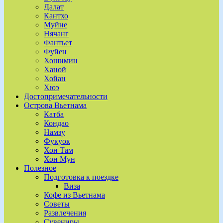
Далат
Кантхо
Муйне
Нячанг
Фантьет
Фуйен
Хошимин
Ханой
Хойан
Хюэ
Достопримечательности
Острова Вьетнама
Катба
Кондао
Намзу
Фукуок
Хон Там
Хон Мун
Полезное
Подготовка к поездке
Виза
Кофе из Вьетнама
Советы
Развлечения
Сувениры