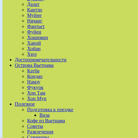
Далат
Кантхо
Муйне
Нячанг
Фантьет
Фуйен
Хошимин
Ханой
Хойан
Хюэ
Достопримечательности
Острова Вьетнама
Катба
Кондао
Намзу
Фукуок
Хон Там
Хон Мун
Полезное
Подготовка к поездке
Виза
Кофе из Вьетнама
Советы
Развлечения
Сувениры