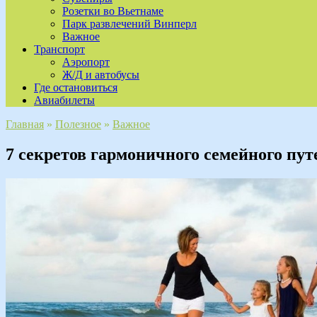
Розетки во Вьетнаме
Парк развлечений Винперл
Важное
Транспорт
Аэропорт
Ж/Д и автобусы
Где остановиться
Авиабилеты
Главная
»
Полезное
»
Важное
7 секретов гармоничного семейного пут