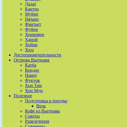
Далат
Кантхо
Муйне
Нячанг
Фантьет
Фуйен
Хошимин
Ханой
Хойан
Хюэ
Достопримечательности
Острова Вьетнама
Катба
Кондао
Намзу
Фукуок
Хон Там
Хон Мун
Полезное
Подготовка к поездке
Виза
Кофе из Вьетнама
Советы
Развлечения
Сувениры