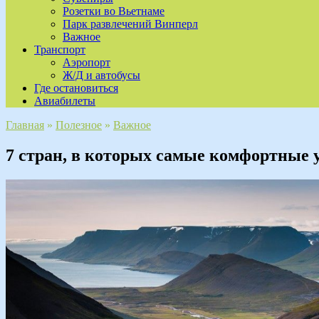
Розетки во Вьетнаме
Парк развлечений Винперл
Важное
Транспорт
Аэропорт
Ж/Д и автобусы
Где остановиться
Авиабилеты
Главная
»
Полезное
»
Важное
7 стран, в которых самые комфортные 