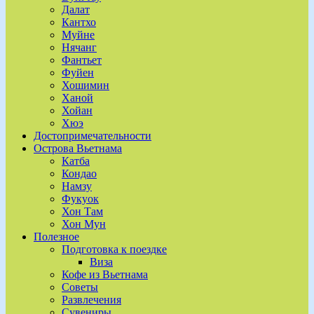
Далат
Кантхо
Муйне
Нячанг
Фантьет
Фуйен
Хошимин
Ханой
Хойан
Хюэ
Достопримечательности
Острова Вьетнама
Катба
Кондао
Намзу
Фукуок
Хон Там
Хон Мун
Полезное
Подготовка к поездке
Виза
Кофе из Вьетнама
Советы
Развлечения
Сувениры