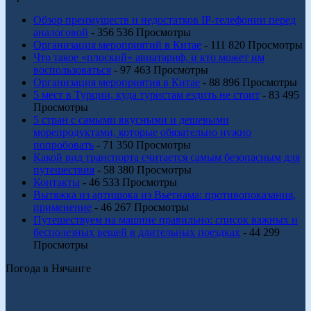
Обзор преимуществ и недостатков IP-телефонии перед
аналоговой
- 356 536 Просмотры
Организация мероприятий в Китае
- 111 820 Просмотры
Что такое «плоский» авиатариф, и кто может им
воспользоваться
- 97 463 Просмотры
Организация мероприятия в Китае
- 88 896 Просмотры
5 мест в Турции, куда туристам ездить не стоит
- 83 495
Просмотры
5 стран с самыми вкусными и дешевыми
морепродуктами, которые обязательно нужно
попробовать
- 71 350 Просмотры
Какой вид транспорта считается самым безопасным для
путешествия
- 58 380 Просмотры
Контакты
- 46 533 Просмотры
Вытяжка из артишока из Вьетнама: противопоказания,
применение
- 46 267 Просмотры
Путешествуем на машине правильно: список важных и
бесполезных вещей в длительных поездках
- 44 299
Просмотры
Погода в Нячанге