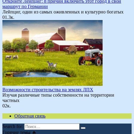
Откройте Лейпциг: 8 причин включить этот город в свой
маршрут по Германии
Лейпциг, один из самых оживленных и культурно богатых
0
1.3к.
Возможности строительства на землях ЛПХ
Изучая различные типы собственности на территории
частных
0
2к.
Обратная связь
Search for:
Горячие темы 🔥