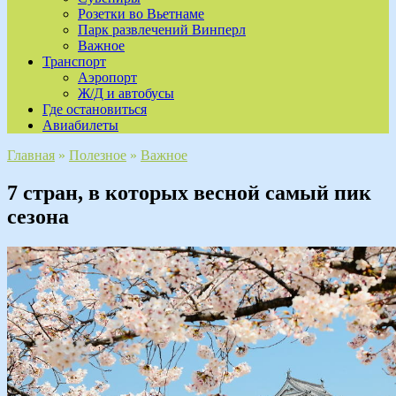
Розетки во Вьетнаме
Парк развлечений Винперл
Важное
Транспорт
Аэропорт
Ж/Д и автобусы
Где остановиться
Авиабилеты
Главная
»
Полезное
»
Важное
7 стран, в которых весной самый пик
сезона