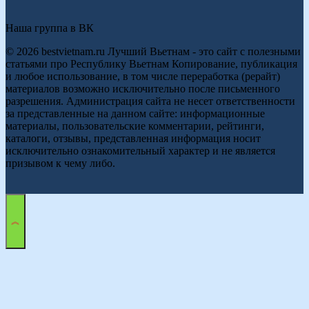
Наша группа в ВК
© 2026 bestvietnam.ru Лучший Вьетнам - это сайт с полезными
статьями про Республику Вьетнам Копирование, публикация
и любое использование, в том числе переработка (рерайт)
материалов возможно исключительно после письменного
разрешения. Администрация сайта не несет ответственности
за представленные на данном сайте: информационные
материалы, пользовательские комментарии, рейтинги,
каталоги, отзывы, представленная информация носит
исключительно ознакомительный характер и не является
призывом к чему либо.