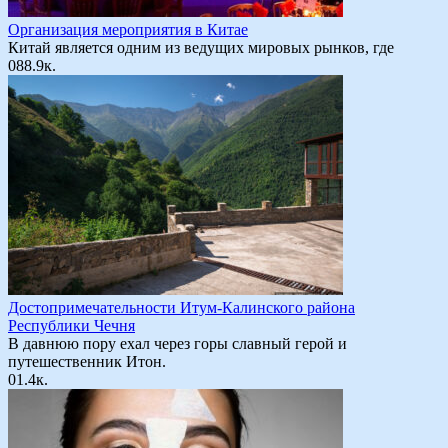
Организация мероприятия в Китае
Китай является одним из ведущих мировых рынков, где
0
88.9к.
Достопримечательности Итум-Калинского района
Республики Чечня
В давнюю пору ехал через горы славный герой и
путешественник Итон.
0
1.4к.