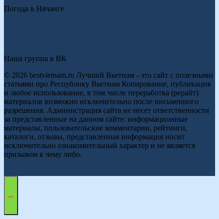
Погода в Нячанге
Наша группа в ВК
© 2026 bestvietnam.ru Лучший Вьетнам - это сайт с полезными
статьями про Республику Вьетнам Копирование, публикация
и любое использование, в том числе переработка (рерайт)
материалов возможно исключительно после письменного
разрешения. Администрация сайта не несет ответственности
за представленные на данном сайте: информационные
материалы, пользовательские комментарии, рейтинги,
каталоги, отзывы, представленная информация носит
исключительно ознакомительный характер и не является
призывом к чему либо.