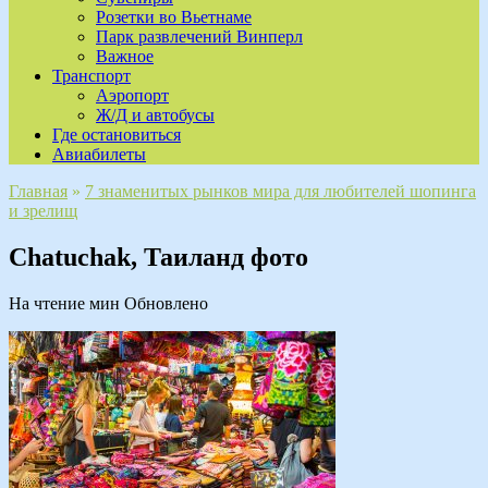
Розетки во Вьетнаме
Парк развлечений Винперл
Важное
Транспорт
Аэропорт
Ж/Д и автобусы
Где остановиться
Авиабилеты
Главная
»
7 знаменитых рынков мира для любителей шопинга
и зрелищ
Chatuchak, Таиланд фото
На чтение
мин
Обновлено