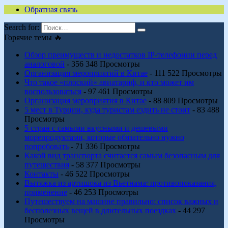
Обратная связь
Search for:
Горячие темы 🔥
Обзор преимуществ и недостатков IP-телефонии перед
аналоговой
- 356 348 Просмотры
Организация мероприятий в Китае
- 111 522 Просмотры
Что такое «плоский» авиатариф, и кто может им
воспользоваться
- 97 461 Просмотры
Организация мероприятия в Китае
- 88 809 Просмотры
5 мест в Турции, куда туристам ездить не стоит
- 83 488
Просмотры
5 стран с самыми вкусными и дешевыми
морепродуктами, которые обязательно нужно
попробовать
- 71 336 Просмотры
Какой вид транспорта считается самым безопасным для
путешествия
- 58 377 Просмотры
Контакты
- 46 522 Просмотры
Вытяжка из артишока из Вьетнама: противопоказания,
применение
- 46 253 Просмотры
Путешествуем на машине правильно: список важных и
бесполезных вещей в длительных поездках
- 44 297
Просмотры