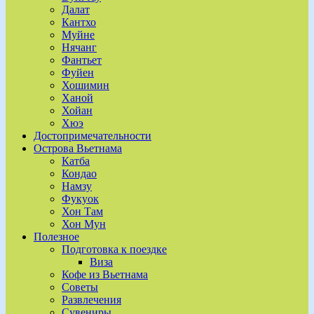
Далат
Кантхо
Муйне
Нячанг
Фантьет
Фуйен
Хошимин
Ханой
Хойан
Хюэ
Достопримечательности
Острова Вьетнама
Катба
Кондао
Намзу
Фукуок
Хон Там
Хон Мун
Полезное
Подготовка к поездке
Виза
Кофе из Вьетнама
Советы
Развлечения
Сувениры