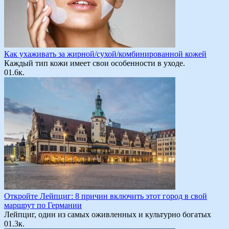
Как ухаживать за жирной/сухой/комбинированной кожей
Каждый тип кожи имеет свои особенности в уходе.
0
1.6к.
Откройте Лейпциг: 8 причин включить этот город в свой
маршрут по Германии
Лейпциг, один из самых оживленных и культурно богатых
0
1.3к.