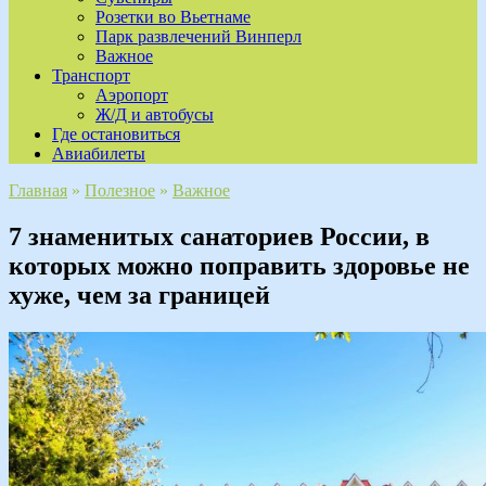
Розетки во Вьетнаме
Парк развлечений Винперл
Важное
Транспорт
Аэропорт
Ж/Д и автобусы
Где остановиться
Авиабилеты
Главная
»
Полезное
»
Важное
7 знаменитых санаториев России, в
которых можно поправить здоровье не
хуже, чем за границей