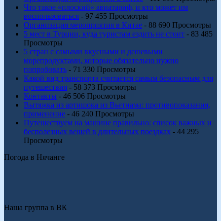
Что такое «плоский» авиатариф, и кто может им
воспользоваться
- 97 455 Просмотры
Организация мероприятия в Китае
- 88 690 Просмотры
5 мест в Турции, куда туристам ездить не стоит
- 83 485
Просмотры
5 стран с самыми вкусными и дешевыми
морепродуктами, которые обязательно нужно
попробовать
- 71 330 Просмотры
Какой вид транспорта считается самым безопасным для
путешествия
- 58 373 Просмотры
Контакты
- 46 506 Просмотры
Вытяжка из артишока из Вьетнама: противопоказания,
применение
- 46 240 Просмотры
Путешествуем на машине правильно: список важных и
бесполезных вещей в длительных поездках
- 44 295
Просмотры
Погода в Нячанге
Наша группа в ВК