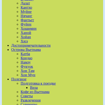
Далат
Кантхо
Муйне
Нячанг
Фантьет
Фуйен
Хошимин
Ханой
Хойан
Хюэ
Достопримечательности
Острова Вьетнама
Катба
Кондао
Намзу
Фукуок
Хон Там
Хон Мун
Полезное
Подготовка к поездке
Виза
Кофе из Вьетнама
Советы
Развлечения
Сувениры