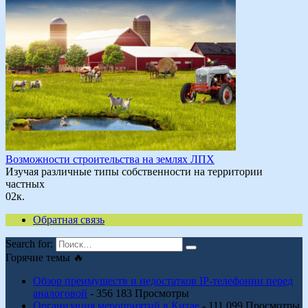
Возможности строительства на землях ЛПХ
Изучая различные типы собственности на территории
частных
0
2к.
Обратная связь
Search for:
Горячие темы 🔥
Обзор преимуществ и недостатков IP-телефонии перед
аналоговой
- 356 183 Просмотры
Организация мероприятий в Китае
- 111 099 Просмотры