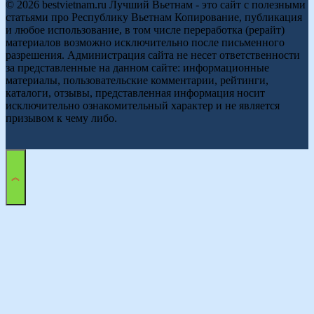
© 2026 bestvietnam.ru Лучший Вьетнам - это сайт с полезными
статьями про Республику Вьетнам Копирование, публикация
и любое использование, в том числе переработка (рерайт)
материалов возможно исключительно после письменного
разрешения. Администрация сайта не несет ответственности
за представленные на данном сайте: информационные
материалы, пользовательские комментарии, рейтинги,
каталоги, отзывы, представленная информация носит
исключительно ознакомительный характер и не является
призывом к чему либо.