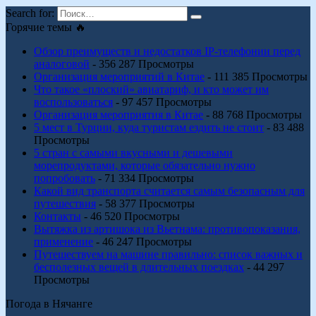
Search for:
Горячие темы 🔥
Обзор преимуществ и недостатков IP-телефонии перед
аналоговой
- 356 287 Просмотры
Организация мероприятий в Китае
- 111 385 Просмотры
Что такое «плоский» авиатариф, и кто может им
воспользоваться
- 97 457 Просмотры
Организация мероприятия в Китае
- 88 768 Просмотры
5 мест в Турции, куда туристам ездить не стоит
- 83 488
Просмотры
5 стран с самыми вкусными и дешевыми
морепродуктами, которые обязательно нужно
попробовать
- 71 334 Просмотры
Какой вид транспорта считается самым безопасным для
путешествия
- 58 377 Просмотры
Контакты
- 46 520 Просмотры
Вытяжка из артишока из Вьетнама: противопоказания,
применение
- 46 247 Просмотры
Путешествуем на машине правильно: список важных и
бесполезных вещей в длительных поездках
- 44 297
Просмотры
Погода в Нячанге