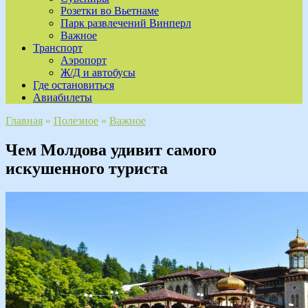
Розетки во Вьетнаме
Парк развлечений Винперл
Важное
Транспорт
Аэропорт
Ж/Д и автобусы
Где остановиться
Авиабилеты
Главная
»
Полезное
»
Важное
Чем Молдова удивит самого
искушенного туриста