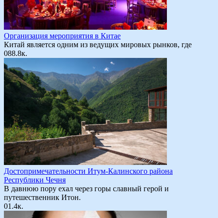
Организация мероприятия в Китае
Китай является одним из ведущих мировых рынков, где
0
88.8к.
Достопримечательности Итум-Калинского района
Республики Чечня
В давнюю пору ехал через горы славный герой и
путешественник Итон.
0
1.4к.