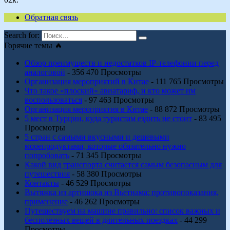
Обратная связь
Search for:
Горячие темы 🔥
Обзор преимуществ и недостатков IP-телефонии перед
аналоговой
- 356 470 Просмотры
Организация мероприятий в Китае
- 111 765 Просмотры
Что такое «плоский» авиатариф, и кто может им
воспользоваться
- 97 463 Просмотры
Организация мероприятия в Китае
- 88 872 Просмотры
5 мест в Турции, куда туристам ездить не стоит
- 83 495
Просмотры
5 стран с самыми вкусными и дешевыми
морепродуктами, которые обязательно нужно
попробовать
- 71 345 Просмотры
Какой вид транспорта считается самым безопасным для
путешествия
- 58 380 Просмотры
Контакты
- 46 529 Просмотры
Вытяжка из артишока из Вьетнама: противопоказания,
применение
- 46 262 Просмотры
Путешествуем на машине правильно: список важных и
бесполезных вещей в длительных поездках
- 44 299
Просмотры