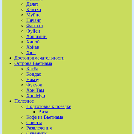
Далат
Кантхо
Муйне
Нячанг
Фантьет
Фуйен
Хошимин
Ханой
Хойан
Хюэ
Достопримечательности
Острова Вьетнама
Катба
Кондао
Намзу
Фукуок
Хон Там
Хон Мун
Полезное
Подготовка к поездке
Виза
Кофе из Вьетнама
Советы
Развлечения
Сувениры