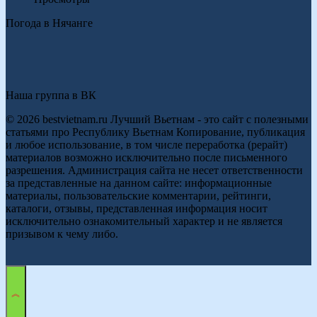
Погода в Нячанге
Наша группа в ВК
© 2026 bestvietnam.ru Лучший Вьетнам - это сайт с полезными
статьями про Республику Вьетнам Копирование, публикация
и любое использование, в том числе переработка (рерайт)
материалов возможно исключительно после письменного
разрешения. Администрация сайта не несет ответственности
за представленные на данном сайте: информационные
материалы, пользовательские комментарии, рейтинги,
каталоги, отзывы, представленная информация носит
исключительно ознакомительный характер и не является
призывом к чему либо.