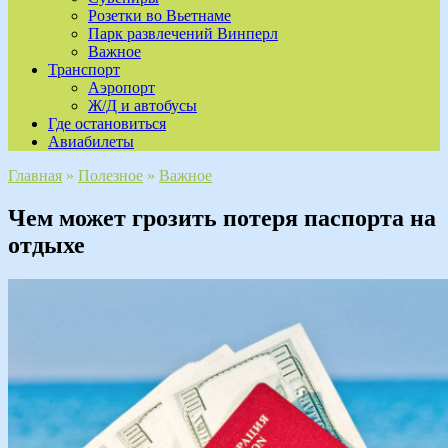
Розетки во Вьетнаме
Парк развлечений Винперл
Важное
Транспорт
Аэропорт
Ж/Д и автобусы
Где остановиться
Авиабилеты
Главная
»
Полезное
»
Важное
Чем может грозить потеря паспорта на
отдыхе