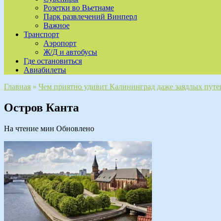
Розетки во Вьетнаме
Парк развлечений Винперл
Важное
Транспорт
Аэропорт
Ж/Д и автобусы
Где остановиться
Авиабилеты
Главная
»
Чем приятно удивит Калининград даже заядлых пут
Остров Канта
На чтение
мин
Обновлено