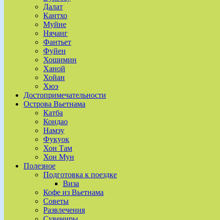
Далат
Кантхо
Муйне
Нячанг
Фантьет
Фуйен
Хошимин
Ханой
Хойан
Хюэ
Достопримечательности
Острова Вьетнама
Катба
Кондао
Намзу
Фукуок
Хон Там
Хон Мун
Полезное
Подготовка к поездке
Виза
Кофе из Вьетнама
Советы
Развлечения
Сувениры