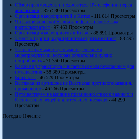
Обзор преимуществ и недостатков IP-телефонии перед
аналоговой
- 356 530 Просмотры
Организация мероприятий в Китае
- 111 814 Просмотры
Что такое «плоский» авиатариф, и кто может им
воспользоваться
- 97 463 Просмотры
Организация мероприятия в Китае
- 88 891 Просмотры
5 мест в Турции, куда туристам ездить не стоит
- 83 495
Просмотры
5 стран с самыми вкусными и дешевыми
морепродуктами, которые обязательно нужно
попробовать
- 71 350 Просмотры
Какой вид транспорта считается самым безопасным для
путешествия
- 58 380 Просмотры
Контакты
- 46 529 Просмотры
Вытяжка из артишока из Вьетнама: противопоказания,
применение
- 46 266 Просмотры
Путешествуем на машине правильно: список важных и
бесполезных вещей в длительных поездках
- 44 299
Просмотры
Погода в Нячанге