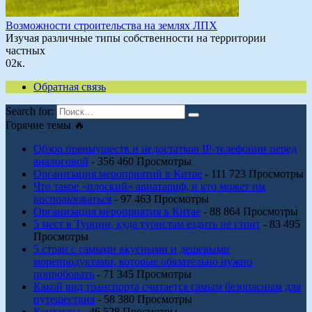
Возможности строительства на землях ЛПХ
Изучая различные типы собственности на территории
частных
0
2к.
Обратная связь
Search for:
Горячие темы 🔥
Обзор преимуществ и недостатков IP-телефонии перед
аналоговой
- 356 460 Просмотры
Организация мероприятий в Китае
- 111 723 Просмотры
Что такое «плоский» авиатариф, и кто может им
воспользоваться
- 97 463 Просмотры
Организация мероприятия в Китае
- 88 864 Просмотры
5 мест в Турции, куда туристам ездить не стоит
- 83 495
Просмотры
5 стран с самыми вкусными и дешевыми
морепродуктами, которые обязательно нужно
попробовать
- 71 345 Просмотры
Какой вид транспорта считается самым безопасным для
путешествия
- 58 380 Просмотры
Контакты
- 46 528 Просмотры