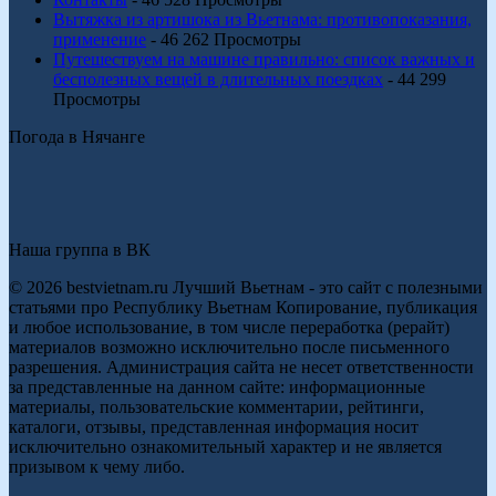
Вытяжка из артишока из Вьетнама: противопоказания,
применение
- 46 262 Просмотры
Путешествуем на машине правильно: список важных и
бесполезных вещей в длительных поездках
- 44 299
Просмотры
Погода в Нячанге
Наша группа в ВК
© 2026 bestvietnam.ru Лучший Вьетнам - это сайт с полезными
статьями про Республику Вьетнам Копирование, публикация
и любое использование, в том числе переработка (рерайт)
материалов возможно исключительно после письменного
разрешения. Администрация сайта не несет ответственности
за представленные на данном сайте: информационные
материалы, пользовательские комментарии, рейтинги,
каталоги, отзывы, представленная информация носит
исключительно ознакомительный характер и не является
призывом к чему либо.