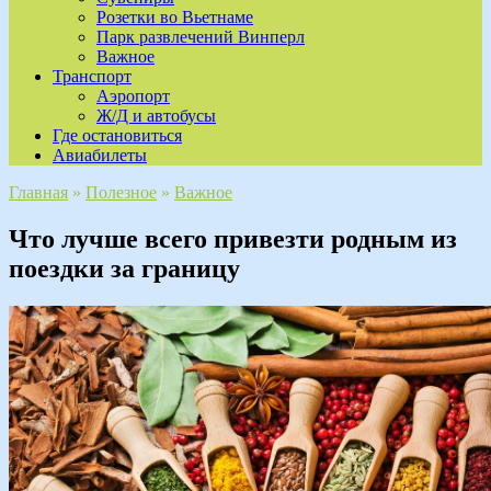
Розетки во Вьетнаме
Парк развлечений Винперл
Важное
Транспорт
Аэропорт
Ж/Д и автобусы
Где остановиться
Авиабилеты
Главная
»
Полезное
»
Важное
Что лучше всего привезти родным из
поездки за границу