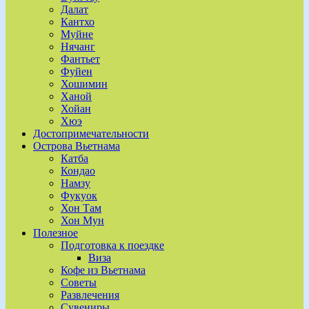
Далат
Кантхо
Муйне
Нячанг
Фантьет
Фуйен
Хошимин
Ханой
Хойан
Хюэ
Достопримечательности
Острова Вьетнама
Катба
Кондао
Намзу
Фукуок
Хон Там
Хон Мун
Полезное
Подготовка к поездке
Виза
Кофе из Вьетнама
Советы
Развлечения
Сувениры