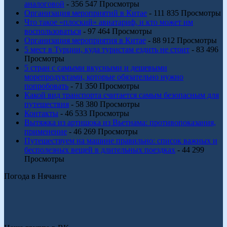
аналоговой
- 356 547 Просмотры
Организация мероприятий в Китае
- 111 835 Просмотры
Что такое «плоский» авиатариф, и кто может им
воспользоваться
- 97 464 Просмотры
Организация мероприятия в Китае
- 88 912 Просмотры
5 мест в Турции, куда туристам ездить не стоит
- 83 496
Просмотры
5 стран с самыми вкусными и дешевыми
морепродуктами, которые обязательно нужно
попробовать
- 71 350 Просмотры
Какой вид транспорта считается самым безопасным для
путешествия
- 58 380 Просмотры
Контакты
- 46 533 Просмотры
Вытяжка из артишока из Вьетнама: противопоказания,
применение
- 46 269 Просмотры
Путешествуем на машине правильно: список важных и
бесполезных вещей в длительных поездках
- 44 299
Просмотры
Погода в Нячанге