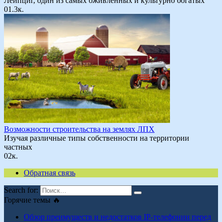
Лейпциг, один из самых оживленных и культурно богатых
0
1.3к.
Возможности строительства на землях ЛПХ
Изучая различные типы собственности на территории
частных
0
2к.
Обратная связь
Search for:
Горячие темы 🔥
Обзор преимуществ и недостатков IP-телефонии перед