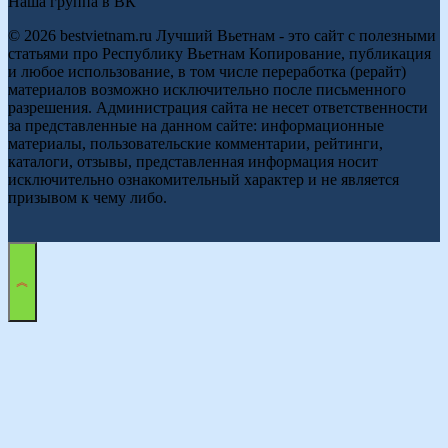
Наша группа в ВК
© 2026 bestvietnam.ru Лучший Вьетнам - это сайт с полезными
статьями про Республику Вьетнам Копирование, публикация
и любое использование, в том числе переработка (рерайт)
материалов возможно исключительно после письменного
разрешения. Администрация сайта не несет ответственности
за представленные на данном сайте: информационные
материалы, пользовательские комментарии, рейтинги,
каталоги, отзывы, представленная информация носит
исключительно ознакомительный характер и не является
призывом к чему либо.