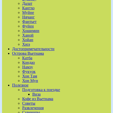
Далат
Кантхо
Муйне
Нячанг
Фантьет
Фуйен
Хошимин
Ханой
Хойан
Хюэ
Достопримечательности
Острова Вьетнама
Катба
Кондао
Намзу
Фукуок
Хон Там
Хон Мун
Полезное
Подготовка к поездке
Виза
Кофе из Вьетнама
Советы
Развлечения
Сувениры