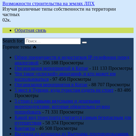
Возможности строительства на землях ЛПХ
Изучая различные типы собственности на территории
частных
0
2к.
Обратная связь
Search for:
Горячие темы 🔥
Обзор преимуществ и недостатков IP-телефонии перед
аналоговой
- 356 188 Просмотры
Организация мероприятий в Китае
- 111 133 Просмотры
Что такое «плоский» авиатариф, и кто может им
воспользоваться
- 97 456 Просмотры
Организация мероприятия в Китае
- 88 707 Просмотры
5 мест в Турции, куда туристам ездить не стоит
- 83 486
Просмотры
5 стран с самыми вкусными и дешевыми
морепродуктами, которые обязательно нужно
попробовать
- 71 331 Просмотры
Какой вид транспорта считается самым безопасным для
путешествия
- 58 374 Просмотры
Контакты
- 46 508 Просмотры
Вытяжка из артишока из Вьетнама: противопоказания,