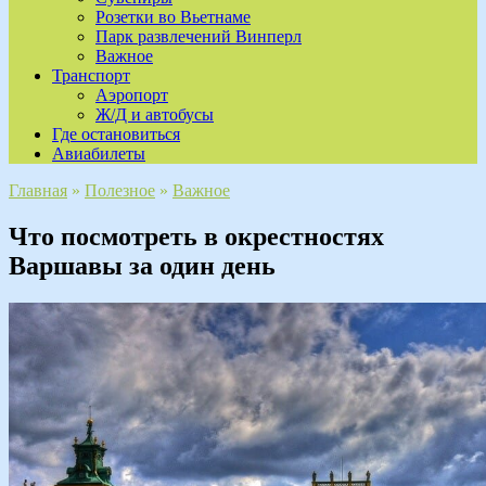
Розетки во Вьетнаме
Парк развлечений Винперл
Важное
Транспорт
Аэропорт
Ж/Д и автобусы
Где остановиться
Авиабилеты
Главная
»
Полезное
»
Важное
Что посмотреть в окрестностях
Варшавы за один день