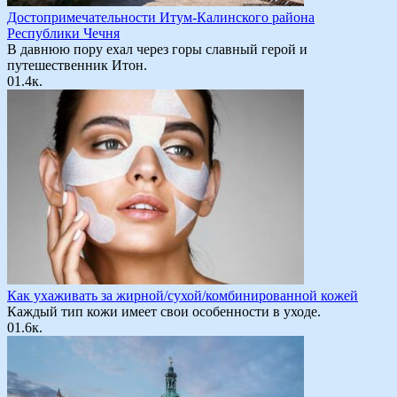
Достопримечательности Итум-Калинского района
Республики Чечня
В давнюю пору ехал через горы славный герой и
путешественник Итон.
0
1.4к.
Как ухаживать за жирной/сухой/комбинированной кожей
Каждый тип кожи имеет свои особенности в уходе.
0
1.6к.