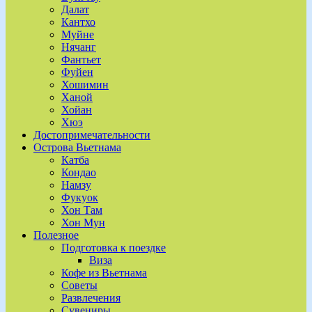
Далат
Кантхо
Муйне
Нячанг
Фантьет
Фуйен
Хошимин
Ханой
Хойан
Хюэ
Достопримечательности
Острова Вьетнама
Катба
Кондао
Намзу
Фукуок
Хон Там
Хон Мун
Полезное
Подготовка к поездке
Виза
Кофе из Вьетнама
Советы
Развлечения
Сувениры