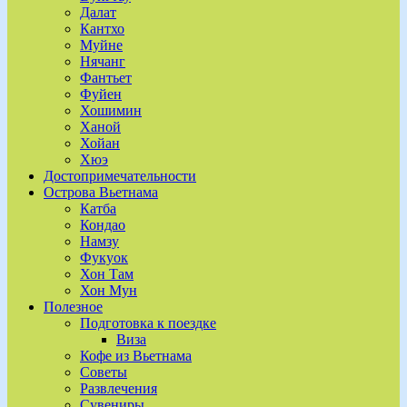
Далат
Кантхо
Муйне
Нячанг
Фантьет
Фуйен
Хошимин
Ханой
Хойан
Хюэ
Достопримечательности
Острова Вьетнама
Катба
Кондао
Намзу
Фукуок
Хон Там
Хон Мун
Полезное
Подготовка к поездке
Виза
Кофе из Вьетнама
Советы
Развлечения
Сувениры