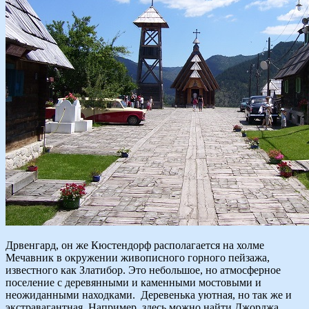
Дрвенгард, он же Кюстендорф располагается на холме
Мечавник в окружении живописного горного пейзажа,
известного как Златибор. Это небольшое, но атмосферное
поселение с деревянными и каменными мостовыми и
неожиданными находками. Деревенька уютная, но так же и
экстравагантная. Например, здесь можно найти Джорджа