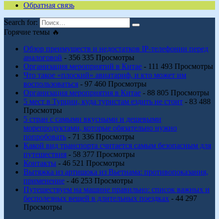
Обратная связь
Search for:
Горячие темы 🔥
Обзор преимуществ и недостатков IP-телефонии перед
аналоговой
- 356 335 Просмотры
Организация мероприятий в Китае
- 111 493 Просмотры
Что такое «плоский» авиатариф, и кто может им
воспользоваться
- 97 460 Просмотры
Организация мероприятия в Китае
- 88 805 Просмотры
5 мест в Турции, куда туристам ездить не стоит
- 83 488
Просмотры
5 стран с самыми вкусными и дешевыми
морепродуктами, которые обязательно нужно
попробовать
- 71 336 Просмотры
Какой вид транспорта считается самым безопасным для
путешествия
- 58 377 Просмотры
Контакты
- 46 521 Просмотры
Вытяжка из артишока из Вьетнама: противопоказания,
применение
- 46 253 Просмотры
Путешествуем на машине правильно: список важных и
бесполезных вещей в длительных поездках
- 44 297
Просмотры