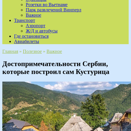
Розетки во Вьетнаме
Парк развлечений Винперл
Важное
Транспорт
Аэропорт
Ж/Д и автобусы
Где остановиться
Авиабилеты
Главная
»
Полезное
»
Важное
Достопримечательности Сербии,
которые построил сам Кустурица