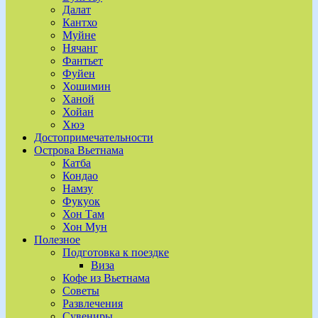
Далат
Кантхо
Муйне
Нячанг
Фантьет
Фуйен
Хошимин
Ханой
Хойан
Хюэ
Достопримечательности
Острова Вьетнама
Катба
Кондао
Намзу
Фукуок
Хон Там
Хон Мун
Полезное
Подготовка к поездке
Виза
Кофе из Вьетнама
Советы
Развлечения
Сувениры