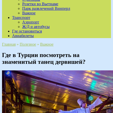
Розетки во Вьетнаме
Парк развлечений Винперл
Важное
Транспорт
Аэропорт
Ж/Д и автобусы
Где остановиться
Авиабилеты
Главная
»
Полезное
»
Важное
Где в Турции посмотреть на
знаменитый танец дервишей?