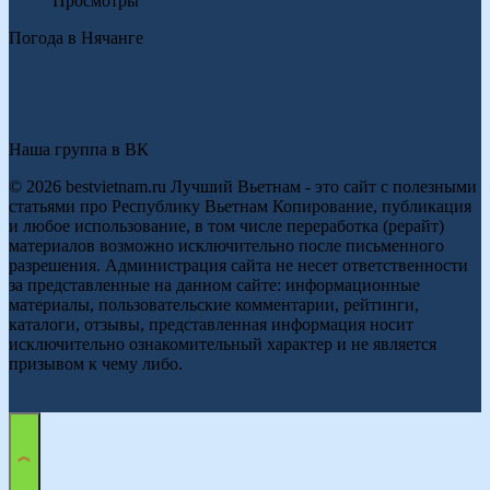
Просмотры
Погода в Нячанге
Наша группа в ВК
© 2026 bestvietnam.ru Лучший Вьетнам - это сайт с полезными
статьями про Республику Вьетнам Копирование, публикация
и любое использование, в том числе переработка (рерайт)
материалов возможно исключительно после письменного
разрешения. Администрация сайта не несет ответственности
за представленные на данном сайте: информационные
материалы, пользовательские комментарии, рейтинги,
каталоги, отзывы, представленная информация носит
исключительно ознакомительный характер и не является
призывом к чему либо.