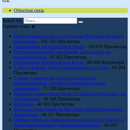
0
2к.
Обратная связь
Search for:
Горячие темы 🔥
Обзор преимуществ и недостатков IP-телефонии перед
аналоговой
- 356 135 Просмотры
Организация мероприятий в Китае
- 110 979 Просмотры
Что такое «плоский» авиатариф, и кто может им
воспользоваться
- 97 452 Просмотры
Организация мероприятия в Китае
- 88 666 Просмотры
5 мест в Турции, куда туристам ездить не стоит
- 83 484
Просмотры
5 стран с самыми вкусными и дешевыми
морепродуктами, которые обязательно нужно
попробовать
- 71 328 Просмотры
Какой вид транспорта считается самым безопасным для
путешествия
- 58 368 Просмотры
Контакты
- 46 502 Просмотры
Вытяжка из артишока из Вьетнама: противопоказания,
применение
- 46 237 Просмотры
Путешествуем на машине правильно: список важных и
бесполезных вещей в длительных поездках
- 44 293