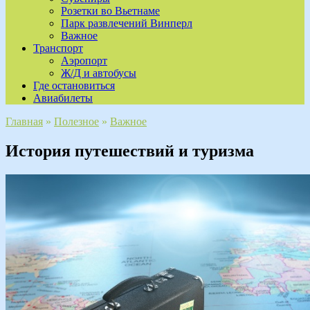
Розетки во Вьетнаме
Парк развлечений Винперл
Важное
Транспорт
Аэропорт
Ж/Д и автобусы
Где остановиться
Авиабилеты
Главная
»
Полезное
»
Важное
История путешествий и туризма