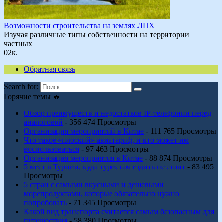
Возможности строительства на землях ЛПХ
Изучая различные типы собственности на территории
частных
0
2к.
Обратная связь
Search for:
Горячие темы 🔥
Обзор преимуществ и недостатков IP-телефонии перед
аналоговой
- 356 474 Просмотры
Организация мероприятий в Китае
- 111 765 Просмотры
Что такое «плоский» авиатариф, и кто может им
воспользоваться
- 97 463 Просмотры
Организация мероприятия в Китае
- 88 874 Просмотры
5 мест в Турции, куда туристам ездить не стоит
- 83 495
Просмотры
5 стран с самыми вкусными и дешевыми
морепродуктами, которые обязательно нужно
попробовать
- 71 345 Просмотры
Какой вид транспорта считается самым безопасным для
путешествия
- 58 380 Просмотры