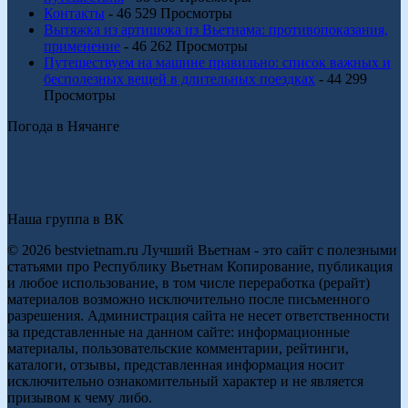
Контакты
- 46 529 Просмотры
Вытяжка из артишока из Вьетнама: противопоказания,
применение
- 46 262 Просмотры
Путешествуем на машине правильно: список важных и
бесполезных вещей в длительных поездках
- 44 299
Просмотры
Погода в Нячанге
Наша группа в ВК
© 2026 bestvietnam.ru Лучший Вьетнам - это сайт с полезными
статьями про Республику Вьетнам Копирование, публикация
и любое использование, в том числе переработка (рерайт)
материалов возможно исключительно после письменного
разрешения. Администрация сайта не несет ответственности
за представленные на данном сайте: информационные
материалы, пользовательские комментарии, рейтинги,
каталоги, отзывы, представленная информация носит
исключительно ознакомительный характер и не является
призывом к чему либо.