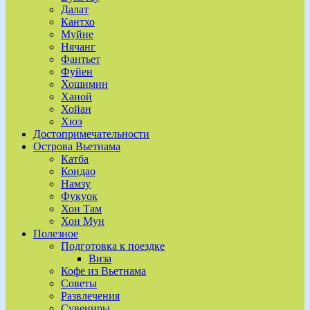
Далат
Кантхо
Муйне
Нячанг
Фантьет
Фуйен
Хошимин
Ханой
Хойан
Хюэ
Достопримечательности
Острова Вьетнама
Катба
Кондао
Намзу
Фукуок
Хон Там
Хон Мун
Полезное
Подготовка к поездке
Виза
Кофе из Вьетнама
Советы
Развлечения
Сувениры