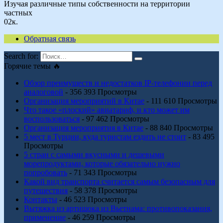
Изучая различные типы собственности на территории
частных
0
2к.
Обратная связь
Search for:
Горячие темы 🔥
Обзор преимуществ и недостатков IP-телефонии перед
аналоговой
- 356 393 Просмотры
Организация мероприятий в Китае
- 111 610 Просмотры
Что такое «плоский» авиатариф, и кто может им
воспользоваться
- 97 462 Просмотры
Организация мероприятия в Китае
- 88 840 Просмотры
5 мест в Турции, куда туристам ездить не стоит
- 83 495
Просмотры
5 стран с самыми вкусными и дешевыми
морепродуктами, которые обязательно нужно
попробовать
- 71 343 Просмотры
Какой вид транспорта считается самым безопасным для
путешествия
- 58 378 Просмотры
Контакты
- 46 523 Просмотры
Вытяжка из артишока из Вьетнама: противопоказания,
применение
- 46 259 Просмотры