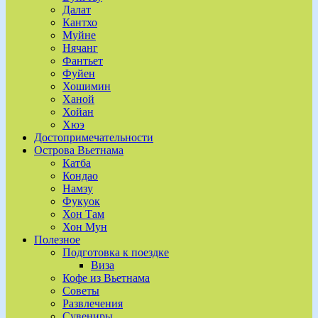
Далат
Кантхо
Муйне
Нячанг
Фантьет
Фуйен
Хошимин
Ханой
Хойан
Хюэ
Достопримечательности
Острова Вьетнама
Катба
Кондао
Намзу
Фукуок
Хон Там
Хон Мун
Полезное
Подготовка к поездке
Виза
Кофе из Вьетнама
Советы
Развлечения
Сувениры