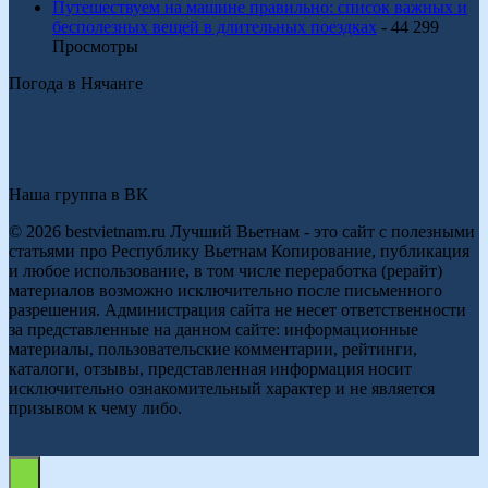
Путешествуем на машине правильно: список важных и
бесполезных вещей в длительных поездках
- 44 299
Просмотры
Погода в Нячанге
Наша группа в ВК
© 2026 bestvietnam.ru Лучший Вьетнам - это сайт с полезными
статьями про Республику Вьетнам Копирование, публикация
и любое использование, в том числе переработка (рерайт)
материалов возможно исключительно после письменного
разрешения. Администрация сайта не несет ответственности
за представленные на данном сайте: информационные
материалы, пользовательские комментарии, рейтинги,
каталоги, отзывы, представленная информация носит
исключительно ознакомительный характер и не является
призывом к чему либо.