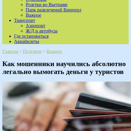
Розетки во Вьетнаме
Парк развлечений Винперл
Важное
Транспорт
Аэропорт
Ж/Д и автобусы
Где остановиться
Авиабилеты
Главная
»
Полезное
»
Важное
Как мошенники научились абсолютно
легально вымогать деньги у туристов