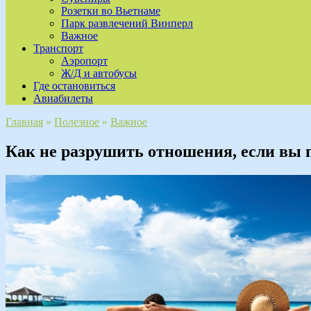
Розетки во Вьетнаме
Парк развлечений Винперл
Важное
Транспорт
Аэропорт
Ж/Д и автобусы
Где остановиться
Авиабилеты
Главная
»
Полезное
»
Важное
Как не разрушить отношения, если вы 