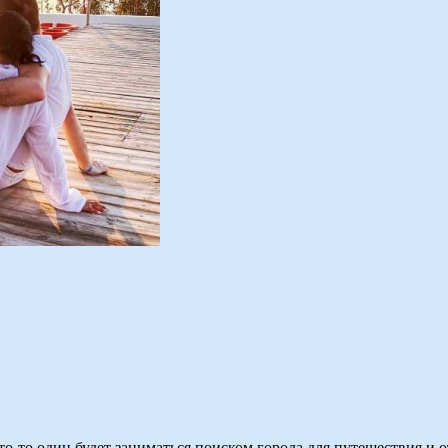
о-то один будет заниматься поиском города для путешествия и оте