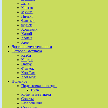
Далат
Кантхо
Муйне
Нячанг
Фантьет
Фуйен
Хошимин
Ханой
Хойан
Хюэ
Достопримечательности
Острова Вьетнама
Катба
Кондао
Намзу
Фукуок
Хон Там
Хон Мун
Полезное
Подготовка к поездке
Виза
Кофе из Вьетнама
Советы
Развлечения
Сувениры