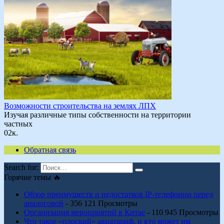
Возможности строительства на землях ЛПХ
Изучая различные типы собственности на территории
частных
0
2к.
Обратная связь
Search for:
Горячие темы 🔥
Обзор преимуществ и недостатков IP-телефонии перед
аналоговой
- 356 121 Просмотры
Организация мероприятий в Китае
- 110 945 Просмотры
Что такое «плоский» авиатариф, и кто может им