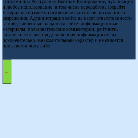
статьями про Республику Вьетнам Копирование, публикация
и любое использование, в том числе переработка (рерайт)
материалов возможно исключительно после письменного
разрешения. Администрация сайта не несет ответственности
за представленные на данном сайте: информационные
материалы, пользовательские комментарии, рейтинги,
каталоги, отзывы, представленная информация носит
исключительно ознакомительный характер и не является
призывом к чему либо.