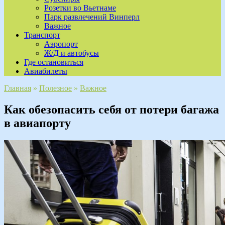
Розетки во Вьетнаме
Парк развлечений Винперл
Важное
Транспорт
Аэропорт
Ж/Д и автобусы
Где остановиться
Авиабилеты
Главная
»
Полезное
»
Важное
Как обезопасить себя от потери багажа
в авиапорту