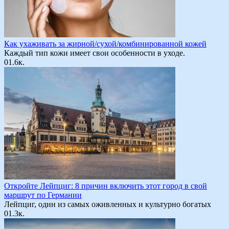
Как ухаживать за жирной/сухой/комбинированной кожей
Каждый тип кожи имеет свои особенности в уходе.
0
1.6к.
Откройте Лейпциг: 8 причин включить этот город в свой
маршрут по Германии
Лейпциг, один из самых оживленных и культурно богатых
0
1.3к.