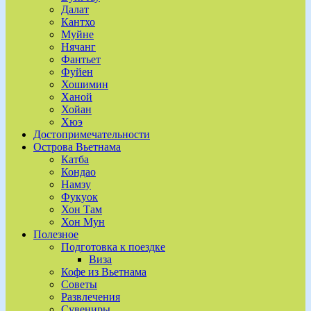
Далат
Кантхо
Муйне
Нячанг
Фантьет
Фуйен
Хошимин
Ханой
Хойан
Хюэ
Достопримечательности
Острова Вьетнама
Катба
Кондао
Намзу
Фукуок
Хон Там
Хон Мун
Полезное
Подготовка к поездке
Виза
Кофе из Вьетнама
Советы
Развлечения
Сувениры