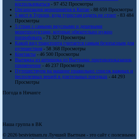
воспользоваться
- 97 452 Просмотры
Организация мероприятия в Китае
- 88 659 Просмотры
5 мест в Турции, куда туристам ездить не стоит
- 83 484
Просмотры
5 стран с самыми вкусными и дешевыми
морепродуктами, которые обязательно нужно
попробовать
- 71 327 Просмотры
Какой вид транспорта считается самым безопасным для
путешествия
- 58 368 Просмотры
Контакты
- 46 500 Просмотры
Вытяжка из артишока из Вьетнама: противопоказания,
применение
- 46 237 Просмотры
Путешествуем на машине правильно: список важных и
бесполезных вещей в длительных поездках
- 44 293
Просмотры
Погода в Нячанге
Наша группа в ВК
© 2026 bestvietnam.ru Лучший Вьетнам - это сайт с полезными