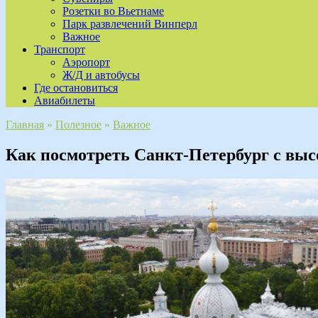
Розетки во Вьетнаме
Парк развлечений Винперл
Важное
Транспорт
Аэропорт
Ж/Д и автобусы
Где остановиться
Авиабилеты
Главная
»
Полезное
»
Важное
Как посмотреть Санкт-Петербург с выс