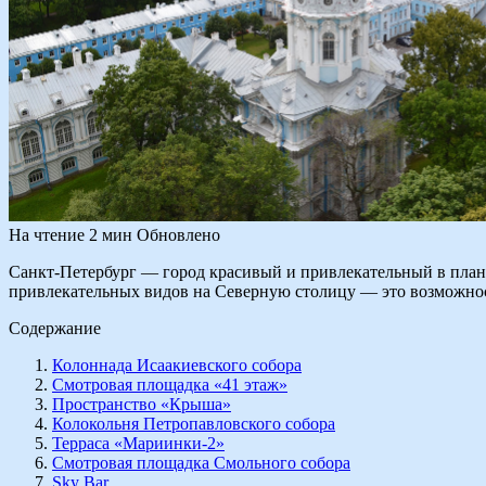
На чтение
2 мин
Обновлено
Санкт-Петербург — город красивый и привлекательный в плане
привлекательных видов на Северную столицу — это возможност
Содержание
Колоннада Исаакиевского собора
Смотровая площадка «41 этаж»
Пространство «Крыша»
Колокольня Петропавловского собора
Терраса «Мариинки-2»
Смотровая площадка Смольного собора
Sky Bar