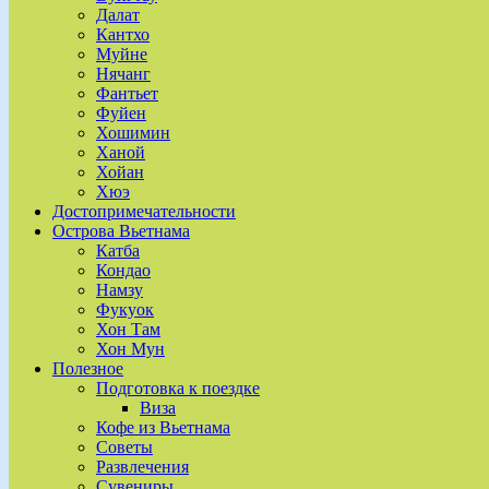
Далат
Кантхо
Муйне
Нячанг
Фантьет
Фуйен
Хошимин
Ханой
Хойан
Хюэ
Достопримечательности
Острова Вьетнама
Катба
Кондао
Намзу
Фукуок
Хон Там
Хон Мун
Полезное
Подготовка к поездке
Виза
Кофе из Вьетнама
Советы
Развлечения
Сувениры