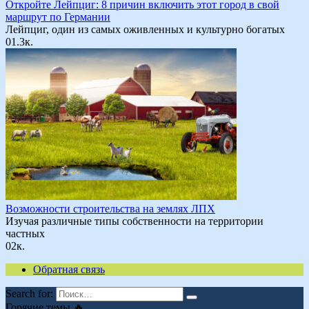
Откройте Лейпциг: 8 причин включить этот город в свой
маршрут по Германии
Лейпциг, один из самых оживленных и культурно богатых
0
1.3к.
Возможности строительства на землях ЛПХ
Изучая различные типы собственности на территории
частных
0
2к.
Обратная связь
Search for:
Горячие темы 🔥