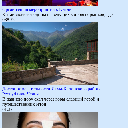
Организация мероприятия в Китае
Китай является одним из ведущих мировых рынков, где
0
88.7к.
Достопримечательности Итум-Калинского района
Республики Чечня
В давнюю пору ехал через горы славный герой и
путешественник Итон.
0
1.3к.