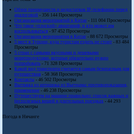
Обзор преимуществ и недостатков IP-телефонии перед
аналоговой
- 356 144 Просмотры
Организация мероприятий в Китае
- 111 004 Просмотры
Что такое «плоский» авиатариф, и кто может им
воспользоваться
- 97 452 Просмотры
Организация мероприятия в Китае
- 88 672 Просмотры
5 мест в Турции, куда туристам ездить не стоит
- 83 484
Просмотры
5 стран с самыми вкусными и дешевыми
морепродуктами, которые обязательно нужно
попробовать
- 71 328 Просмотры
Какой вид транспорта считается самым безопасным для
путешествия
- 58 368 Просмотры
Контакты
- 46 502 Просмотры
Вытяжка из артишока из Вьетнама: противопоказания,
применение
- 46 238 Просмотры
Путешествуем на машине правильно: список важных и
бесполезных вещей в длительных поездках
- 44 293
Просмотры
Погода в Нячанге