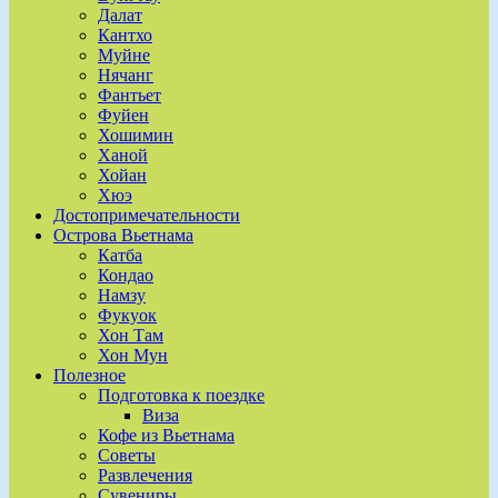
Далат
Кантхо
Муйне
Нячанг
Фантьет
Фуйен
Хошимин
Ханой
Хойан
Хюэ
Достопримечательности
Острова Вьетнама
Катба
Кондао
Намзу
Фукуок
Хон Там
Хон Мун
Полезное
Подготовка к поездке
Виза
Кофе из Вьетнама
Советы
Развлечения
Сувениры