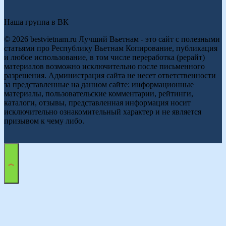
Наша группа в ВК
© 2026 bestvietnam.ru Лучший Вьетнам - это сайт с полезными
статьями про Республику Вьетнам Копирование, публикация
и любое использование, в том числе переработка (рерайт)
материалов возможно исключительно после письменного
разрешения. Администрация сайта не несет ответственности
за представленные на данном сайте: информационные
материалы, пользовательские комментарии, рейтинги,
каталоги, отзывы, представленная информация носит
исключительно ознакомительный характер и не является
призывом к чему либо.