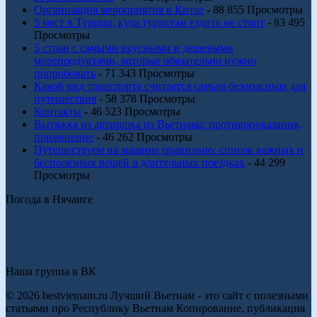
Организация мероприятия в Китае
- 88 855 Просмотры
5 мест в Турции, куда туристам ездить не стоит
- 83 495
Просмотры
5 стран с самыми вкусными и дешевыми
морепродуктами, которые обязательно нужно
попробовать
- 71 343 Просмотры
Какой вид транспорта считается самым безопасным для
путешествия
- 58 378 Просмотры
Контакты
- 46 523 Просмотры
Вытяжка из артишока из Вьетнама: противопоказания,
применение
- 46 262 Просмотры
Путешествуем на машине правильно: список важных и
бесполезных вещей в длительных поездках
- 44 299
Просмотры
Погода в Нячанге
Наша группа в ВК
© 2026 bestvietnam.ru Лучший Вьетнам - это сайт с полезными
статьями про Республику Вьетнам Копирование, публикация