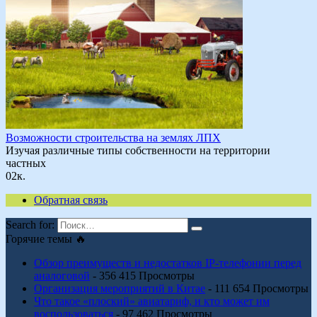
Возможности строительства на землях ЛПХ
Изучая различные типы собственности на территории
частных
0
2к.
Обратная связь
Search for:
Горячие темы 🔥
Обзор преимуществ и недостатков IP-телефонии перед
аналоговой
- 356 415 Просмотры
Организация мероприятий в Китае
- 111 654 Просмотры
Что такое «плоский» авиатариф, и кто может им
воспользоваться
- 97 462 Просмотры