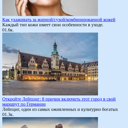
Как ухаживать за жирной/сухой/комбинированной кожей
Каждый тип кожи имеет свои особенности в уходе.
0
1.6к.
Откройте Лейпциг: 8 причин включить этот город в свой
маршрут по Германии
Лейпциг, один из самых оживленных и культурно богатых
0
1.3к.