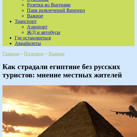
Розетки во Вьетнаме
Парк развлечений Винперл
Важное
Транспорт
Аэропорт
Ж/Д и автобусы
Где остановиться
Авиабилеты
Главная
»
Полезное
»
Важное
Как страдали египтяне без русских
туристов: мнение местных жителей