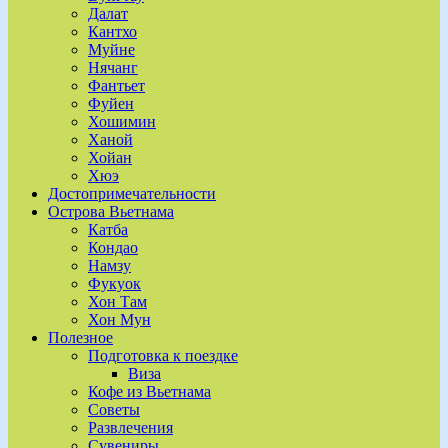
Далат
Кантхо
Муйне
Нячанг
Фантьет
Фуйен
Хошимин
Ханой
Хойан
Хюэ
Достопримечательности
Острова Вьетнама
Катба
Кондао
Намзу
Фукуок
Хон Там
Хон Мун
Полезное
Подготовка к поездке
Виза
Кофе из Вьетнама
Советы
Развлечения
Сувениры