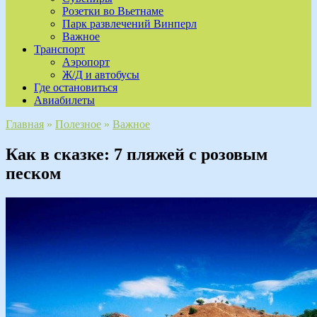
Розетки во Вьетнаме
Парк развлечений Винперл
Важное
Транспорт
Аэропорт
Ж/Д и автобусы
Где остановиться
Авиабилеты
Главная
»
Полезное
»
Важное
Как в сказке: 7 пляжей с розовым
песком