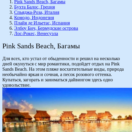
Pink Sands Beach, Багамы
Бухта Балос, Греция
Спьяджа-Роза, Италия
Комодо, Индонезия
Плайя де Ильетас, Испания
Элбоу Бич, Бермудские острова
Лос-Рокес, Венесуэла
Pink Sands Beach, Багамы
Для всех, кто устал от обыденности и решил на несколько
дней окунуться с мир романтики, подойдет отдых на Pink
Sands Beach. На этом пляже восхитительные виды, природа
необычайно яркая и сочная, а песок розового оттенка.
Купаться, загорать и заниматься дайвингом здесь одно
удовольствие.