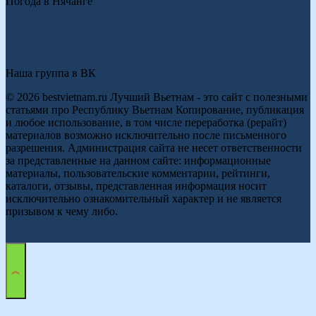
Погода в Нячанге
Наша группа в ВК
© 2026 bestvietnam.ru Лучший Вьетнам - это сайт с полезными
статьями про Республику Вьетнам Копирование, публикация
и любое использование, в том числе переработка (рерайт)
материалов возможно исключительно после письменного
разрешения. Администрация сайта не несет ответственности
за представленные на данном сайте: информационные
материалы, пользовательские комментарии, рейтинги,
каталоги, отзывы, представленная информация носит
исключительно ознакомительный характер и не является
призывом к чему либо.