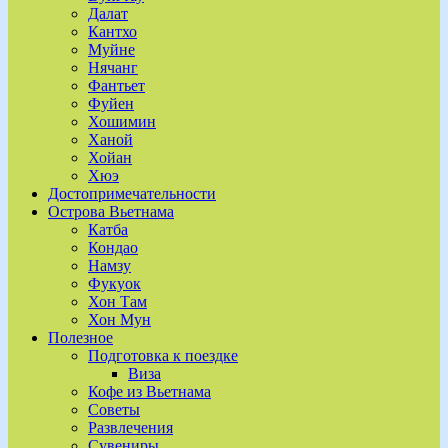
Далат
Кантхо
Муйне
Нячанг
Фантьет
Фуйен
Хошимин
Ханой
Хойан
Хюэ
Достопримечательности
Острова Вьетнама
Катба
Кондао
Намзу
Фукуок
Хон Там
Хон Мун
Полезное
Подготовка к поездке
Виза
Кофе из Вьетнама
Советы
Развлечения
Сувениры