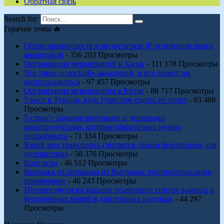
Обратная связь
Search for:
Горячие темы 🔥
Обзор преимуществ и недостатков IP-телефонии перед
аналоговой
- 356 203 Просмотры
Организация мероприятий в Китае
- 111 178 Просмотры
Что такое «плоский» авиатариф, и кто может им
воспользоваться
- 97 457 Просмотры
Организация мероприятия в Китае
- 88 717 Просмотры
5 мест в Турции, куда туристам ездить не стоит
- 83 488
Просмотры
5 стран с самыми вкусными и дешевыми
морепродуктами, которые обязательно нужно
попробовать
- 71 334 Просмотры
Какой вид транспорта считается самым безопасным для
путешествия
- 58 376 Просмотры
Контакты
- 46 512 Просмотры
Вытяжка из артишока из Вьетнама: противопоказания,
применение
- 46 243 Просмотры
Путешествуем на машине правильно: список важных и
бесполезных вещей в длительных поездках
- 44 297
Просмотры