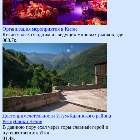
Организация мероприятия в Китае
Китай является одним из ведущих мировых рынков, где
0
88.7к.
Достопримечательности Итум-Калинского района
Республики Чечня
В давнюю пору ехал через горы славный герой и
путешественник Итон.
0
1.4к.